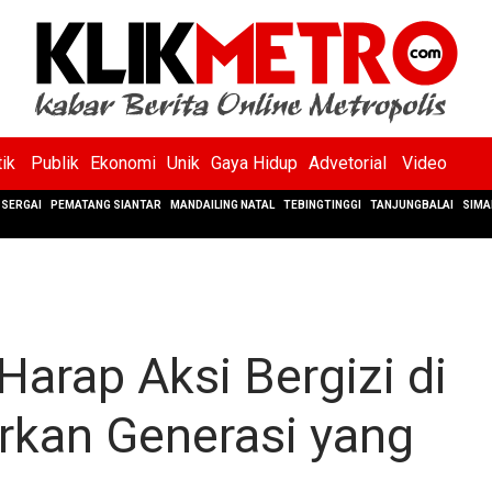
tik
Publik
Ekonomi
Unik
Gaya Hidup
Advetorial
Video
SERGAI
PEMATANG SIANTAR
MANDAILING NATAL
TEBINGTINGGI
TANJUNGBALAI
SIMA
arap Aksi Bergizi di
rkan Generasi yang