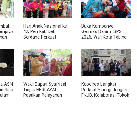
mbali
Hari Anak Nasional ke-
Buka Kampanye
emprov
42, Pemkab Deli
Germas Dalam ISPS
umah
Serdang Perkuat
2026, Wali Kota Tebing
p Ria
Perlindungan Anak
Tinggi Apresiasi
Penurunan Stunting
ta ASN
Wakil Bupati Syafrizal
Kapolres Langkat
an Siap
Tinjau BERLAYAR,
Perkuat Sinergi dengan
dalam
Pastikan Pelayanan
FKUB, Kolaborasi Tokoh
Publik Hadir hingga Desa
Agama Jadi Pilar
Menjaga Kamtibmas