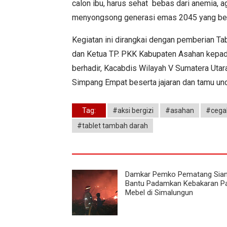
calon ibu, harus sehat bebas dari anemia, 
menyongsong generasi emas 2045 yang berku
Kegiatan ini dirangkai dengan pemberian Ta
dan Ketua TP. PKK Kabupaten Asahan kepada
berhadir, Kacabdis Wilayah V Sumatera Uta
Simpang Empat beserta jajaran dan tamu un
Tag:
#aksi bergizi
#asahan
#cegah
#tablet tambah darah
Damkar Pemko Pematang Sian
Bantu Padamkan Kebakaran Pa
Mebel di Simalungun