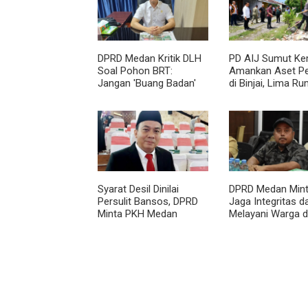
DPRD Medan Kritik DLH
PD AIJ Sumut Ke
Soal Pohon BRT:
Amankan Aset P
Jangan 'Buang Badan'
di Binjai, Lima R
dan Harus Transparan!
Dinas Eks Biosko
Dibongkar
Syarat Desil Dinilai
DPRD Medan Min
Persulit Bansos, DPRD
Jaga Integritas d
Minta PKH Medan
Melayani Warga 
Makmur Diperlonggar
Kondisi Apapun