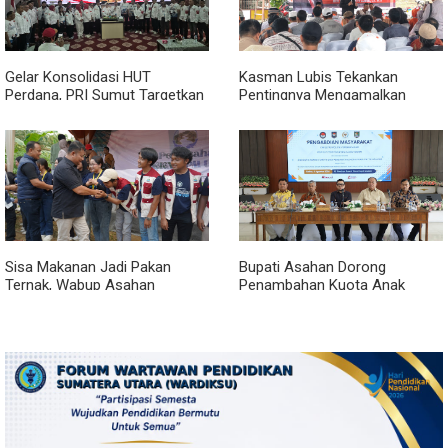
Gelar Konsolidasi HUT
Kasman Lubis Tekankan
Perdana, PRI Sumut Targetkan
Pentingnya Mengamalkan
Kemenangan di Pemilu 2029
Empat Pilar Berbangsa dan
Bernegara Dalam Kehidupan
Sisa Makanan Jadi Pakan
Bupati Asahan Dorong
Ternak, Wabup Asahan
Penambahan Kuota Anak
Apresiasi Inovasi KKN UGM
Asahan Masuk IPDN