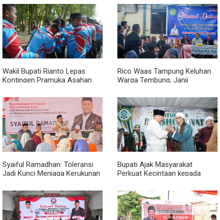
Wakil Bupati Rianto Lepas
Rico Waas Tampung Keluhan
Kontingen Pramuka Asahan
Warga Tembung, Janji
Menuju Jamnas XII 2026 di
Perbaikan Rampung Tahun Ini
Cibubur
Syaiful Ramadhan: Toleransi
Bupati Ajak Masyarakat
Jadi Kunci Menjaga Kerukunan
Perkuat Kecintaan kepada
di Tengah Keberagaman Kota
Rasulullah melalui Batubara
Medan
Bersholawat