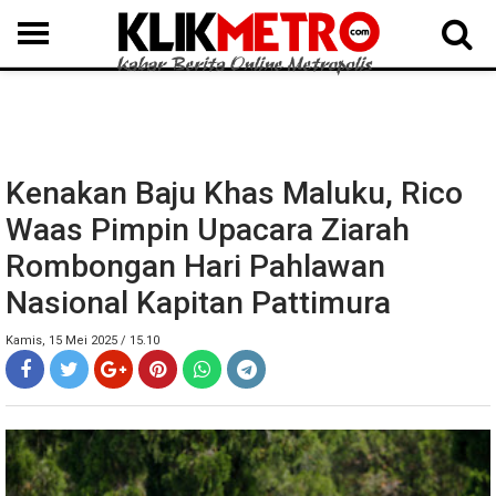
MEDAN
BINJAI
LANGKAT
KARO
DAIRI
SAMOSIR
TAPUT
BATUBARA
DELISERDANG
Kenakan Baju Khas Maluku, Rico
Waas Pimpin Upacara Ziarah
Rombongan Hari Pahlawan
Nasional Kapitan Pattimura
Kamis, 15 Mei 2025 / 15.10