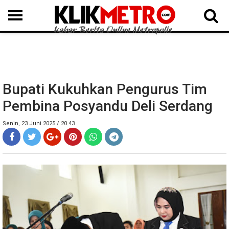
MEDAN
BINJAI
LANGKAT
KARO
DAIRI
SAMOSIR
TAPUT
BATUBARA
DELISERDANG
Bupati Kukuhkan Pengurus Tim
Pembina Posyandu Deli Serdang
Senin, 23 Juni 2025 / 20.43