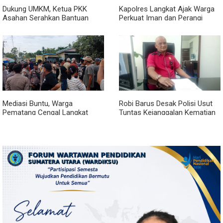
Dukung UMKM, Ketua PKK
Kapolres Langkat Ajak Warga
Asahan Serahkan Bantuan
Perkuat Iman dan Perangi
untuk Poklak Kelurahan
Narkoba Lewat Safari Jumat
Sentang
Curhat
Mediasi Buntu, Warga
Robi Barus Desak Polisi Usut
Pematang Cengal Langkat
Tuntas Kejanggalan Kematian
Tolak Pengaspalan Dicicil
Winda Lorenza di Helvetia,
Minta Otopsi Ulang