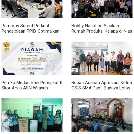
Pemprov Sumut Perkuat
Bobby Nasution Siapkan
Pengelolaan PPID, Optimalkan
Rumah Produksi Kelapa di Nias
Implementasi Permendagri
Utara
Nomor 2 Tahun 2026
Pemko Medan Raih Peringkat II
Bupati Asahan Apresiasi Ketua
Skor Arsip ASN Wilayah
OSIS SMA Panti Budaya Lolos
Kanreg VI BKN
Pelatihan Kepemimpinan
Nasional