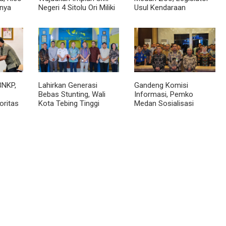
nya
Negeri 4 Sitolu Ori Miliki
Usul Kendaraan
cara
Gedung Permanen
Dialihkan Tembus ke
Jalur Royal Sumatera
BNKP,
Lahirkan Generasi
Gandeng Komisi
Bebas Stunting, Wali
Informasi, Pemko
oritas
Kota Tebing Tinggi
Medan Sosialisasi
Dorong Optimalisasi
Permendagri No. 2
SP3 Catin
Tahun 2026