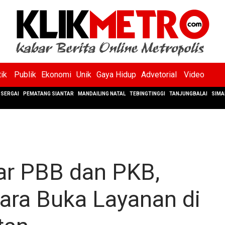
tik
Publik
Ekonomi
Unik
Gaya Hidup
Advetorial
Video
SERGAI
PEMATANG SIANTAR
MANDAILING NATAL
TEBINGTINGGI
TANJUNGBALAI
SIMA
r PBB dan PKB,
ara Buka Layanan di