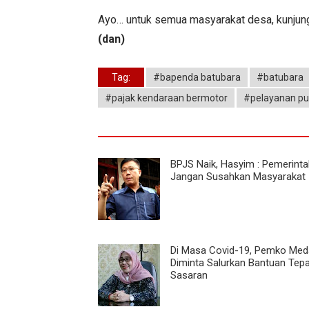
Ayo… untuk semua masyarakat desa, kunjung
(dan)
Tag:
#bapenda batubara
#batubara
#pajak kendaraan bermotor
#pelayanan pu
BPJS Naik, Hasyim : Pemerint
Jangan Susahkan Masyarakat
Di Masa Covid-19, Pemko Me
Diminta Salurkan Bantuan Tep
Sasaran