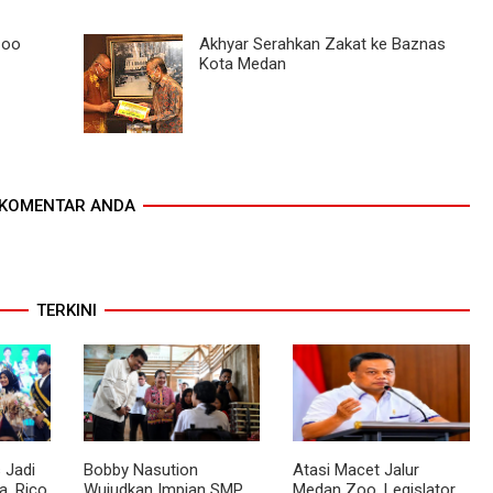
Zoo
Akhyar Serahkan Zakat ke Baznas
Kota Medan
KOMENTAR ANDA
TERKINI
 Jadi
Bobby Nasution
Atasi Macet Jalur
, Rico
Wujudkan Impian SMP
Medan Zoo, Legislator