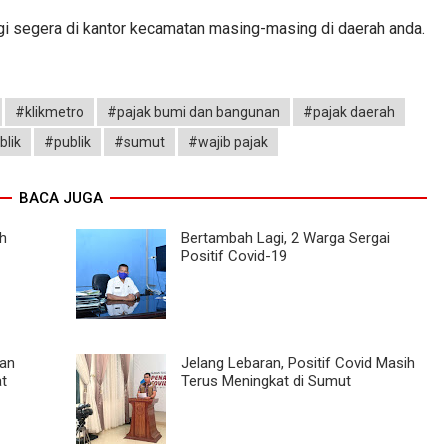
i segera di kantor kecamatan masing-masing di daerah anda.
#klikmetro
#pajak bumi dan bangunan
#pajak daerah
blik
#publik
#sumut
#wajib pajak
BACA JUGA
ah
Bertambah Lagi, 2 Warga Sergai
Positif Covid-19
dan
Jelang Lebaran, Positif Covid Masih
at
Terus Meningkat di Sumut