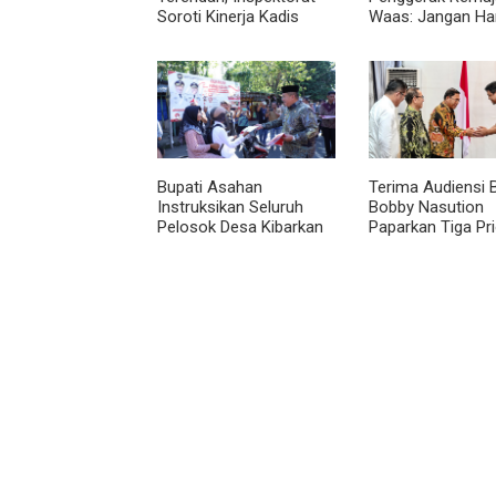
Soroti Kinerja Kadis
Waas: Jangan Ha
Perkimcikataru Medan
Aktif Saat Ada A
Bupati Asahan
Terima Audiensi 
Instruksikan Seluruh
Bobby Nasution
Pelosok Desa Kibarkan
Paparkan Tiga Pri
Merah Putih Selama
Pembangunan
Agustus
Kepulauan Nias