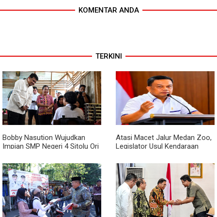
KOMENTAR ANDA
TERKINI
Bobby Nasution Wujudkan
Atasi Macet Jalur Medan Zoo,
Impian SMP Negeri 4 Sitolu Ori
Legislator Usul Kendaraan
Miliki Gedung Permanen
Dialihkan Tembus ke Jalur
Royal Sumatera