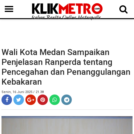
MEDAN
BINJAI
LANGKAT
KARO
DAIRI
SAMOSIR
TAPUT
BATUBARA
DELISERDANG
Wali Kota Medan Sampaikan
Penjelasan Ranperda tentang
Pencegahan dan Penanggulangan
Kebakaran
Senin, 16 Juni 2025 / 21.38