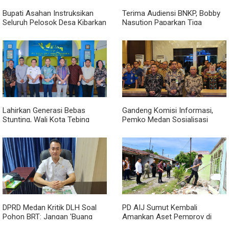
Bupati Asahan Instruksikan
Terima Audiensi BNKP, Bobby
Seluruh Pelosok Desa Kibarkan
Nasution Paparkan Tiga
Merah Putih Selama Agustus
Prioritas Pembangunan
Kepulauan Nias
Lahirkan Generasi Bebas
Gandeng Komisi Informasi,
Stunting, Wali Kota Tebing
Pemko Medan Sosialisasi
Tinggi Dorong Optimalisasi
Permendagri No. 2 Tahun 2026
SP3 Catin
DPRD Medan Kritik DLH Soal
PD AIJ Sumut Kembali
Pohon BRT: Jangan 'Buang
Amankan Aset Pemprov di
Badan' dan Harus Transparan!
Binjai, Lima Rumah Dinas Eks