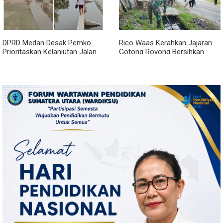
DPRD Medan Desak Pemko
Rico Waas Kerahkan Jajaran
Prioritaskan Kelanjutan Jalan
Gotong Royong Bersihkan
Belawan Sicanang yang
Parit Jalan Taduan dari
Mangkrak
Sedimentasi Tebal