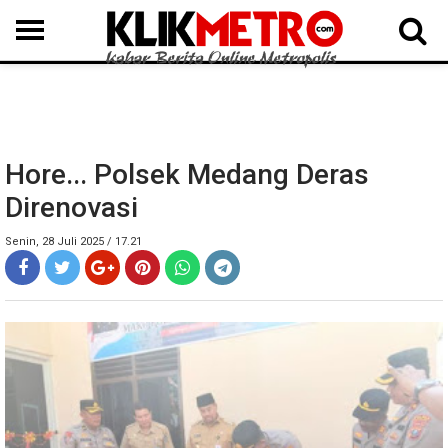
MEDAN
BINJAI
LANGKAT
KARO
DAIRI
SAMOSIR
TAPUT
BATUBARA
DELISERDANG
Hore... Polsek Medang Deras
Direnovasi
Senin, 28 Juli 2025 / 17.21