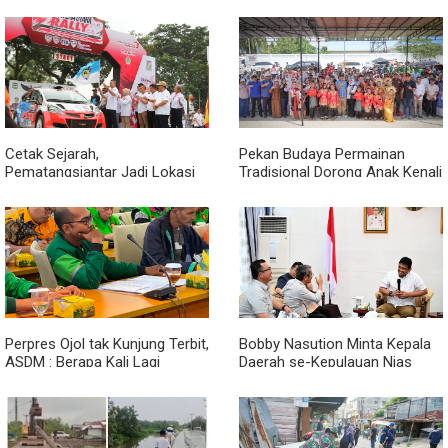
Bagikan Bendera Merah Putih
Harus Dirasakan Masyarakat
kepada Nelayan
Lewat Peningkatan Pelayanan
Primer
Cetak Sejarah,
Pekan Budaya Permainan
Pematangsiantar Jadi Lokasi
Tradisional Dorong Anak Kenali
Start Sumatera Utara Rally
Budaya dan Kurangi
2026
Ketergantungan Gadget
Perpres Ojol tak Kunjung Terbit,
Bobby Nasution Minta Kepala
ASDM : Berapa Kali Lagi
Daerah se-Kepulauan Nias
Pemerintah Akan Mengubah
Percepat Usulan BKP 2027
Janji?