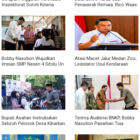
Inspektorat Soroti Kinerja
Penggerak Remaja, Rico Waas:
Kadis Perkimcikataru Medan
Jangan Hanya Aktif Saat Ada
Acara
Bobby Nasution Wujudkan
Atasi Macet Jalur Medan Zoo,
Impian SMP Negeri 4 Sitolu Ori
Legislator Usul Kendaraan
Miliki Gedung Permanen
Dialihkan Tembus ke Jalur
Royal Sumatera
Bupati Asahan Instruksikan
Terima Audiensi BNKP, Bobby
Seluruh Pelosok Desa Kibarkan
Nasution Paparkan Tiga
Merah Putih Selama Agustus
Prioritas Pembangunan
Kepulauan Nias