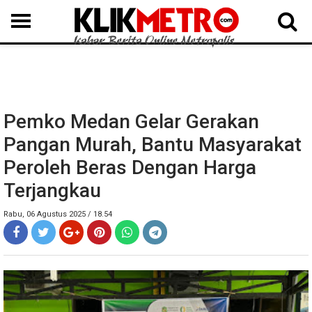
MEDAN
BINJAI
LANGKAT
KARO
DAIRI
SAMOSIR
TAPUT
BATUBARA
DELISERDANG
Pemko Medan Gelar Gerakan
Pangan Murah, Bantu Masyarakat
Peroleh Beras Dengan Harga
Terjangkau
Rabu, 06 Agustus 2025 / 18.54