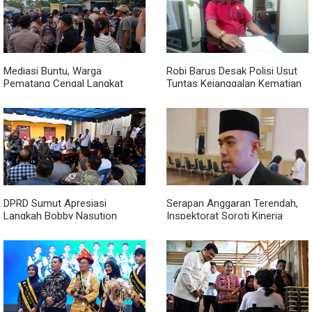
Mediasi Buntu, Warga
Robi Barus Desak Polisi Usut
Pematang Cengal Langkat
Tuntas Kejanggalan Kematian
Tolak Pengaspalan Dicicil
Winda Lorenza di Helvetia,
Minta Otopsi Ulang
DPRD Sumut Apresiasi
Serapan Anggaran Terendah,
Langkah Bobby Nasution
Inspektorat Soroti Kinerja
Berkantor di Kepulauan Nias,
Kadis Perkimcikataru Medan
Dinilai Percepat Pembangunan