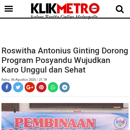
MEDAN
BINJAI
LANGKAT
KARO
DAIRI
SAMOSIR
TAPUT
BATUBARA
DELISERDANG
Roswitha Antonius Ginting Dorong
Program Posyandu Wujudkan
Karo Unggul dan Sehat
Rabu, 06 Agustus 2025 / 21.18