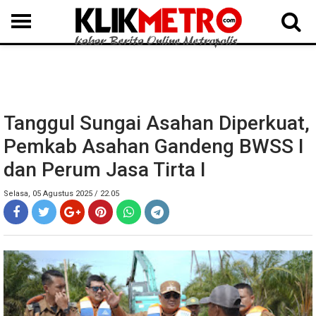
MEDAN
BINJAI
LANGKAT
KARO
DAIRI
SAMOSIR
TAPUT
BATUBARA
DELISERDANG
Tanggul Sungai Asahan Diperkuat,
Pemkab Asahan Gandeng BWSS I
dan Perum Jasa Tirta I
Selasa, 05 Agustus 2025 / 22.05