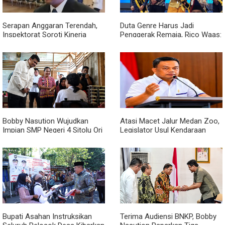
Serapan Anggaran Terendah,
Duta Genre Harus Jadi
Inspektorat Soroti Kinerja
Penggerak Remaja, Rico Waas:
Kadis Perkimcikataru Medan
Jangan Hanya Aktif Saat Ada
Acara
Bobby Nasution Wujudkan
Atasi Macet Jalur Medan Zoo,
Impian SMP Negeri 4 Sitolu Ori
Legislator Usul Kendaraan
Miliki Gedung Permanen
Dialihkan Tembus ke Jalur
Royal Sumatera
Bupati Asahan Instruksikan
Terima Audiensi BNKP, Bobby