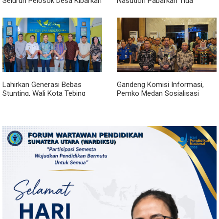
Seluruh Pelosok Desa Kibarkan
Nasution Paparkan Tiga
Merah Putih Selama Agustus
Prioritas Pembangunan
Kepulauan Nias
Lahirkan Generasi Bebas
Gandeng Komisi Informasi,
Stunting, Wali Kota Tebing
Pemko Medan Sosialisasi
Tinggi Dorong Optimalisasi
Permendagri No. 2 Tahun 2026
SP3 Catin