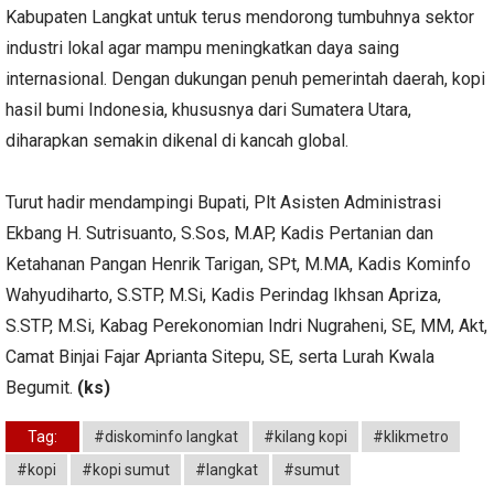
Kabupaten Langkat untuk terus mendorong tumbuhnya sektor
industri lokal agar mampu meningkatkan daya saing
internasional. Dengan dukungan penuh pemerintah daerah, kopi
hasil bumi Indonesia, khususnya dari Sumatera Utara,
diharapkan semakin dikenal di kancah global.
Turut hadir mendampingi Bupati, Plt Asisten Administrasi
Ekbang H. Sutrisuanto, S.Sos, M.AP, Kadis Pertanian dan
Ketahanan Pangan Henrik Tarigan, SPt, M.MA, Kadis Kominfo
Wahyudiharto, S.STP, M.Si, Kadis Perindag Ikhsan Apriza,
S.STP, M.Si, Kabag Perekonomian Indri Nugraheni, SE, MM, Akt,
Camat Binjai Fajar Aprianta Sitepu, SE, serta Lurah Kwala
Begumit.
(ks)
Tag:
#diskominfo langkat
#kilang kopi
#klikmetro
#kopi
#kopi sumut
#langkat
#sumut