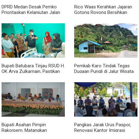
DPRD Medan Desak Pemko
Rico Waas Kerahkan Jajaran
Prioritaskan Kelanjutan Jalan
Gotong Royong Bersihkan
Belawan Sicanang yang
Parit Jalan Taduan dari
Mangkrak
Sedimentasi Tebal
Bupati Batubara Tinjau RSUD H.
Pemkab Karo Tindak Tegas
OK Arya Zulkarnain, Pastikan
Dugaan Pungli di Jalur Wisata
Pelayanan Kesehatan
Air Panas Semangat Gunung -
Masyarakat Terus Ditingkatkan
Doulu
Bupati Asahan Pimpin
Pangkas Jarak Urus Paspor,
Rakorpem, Matangkan
Renovasi Kantor Imigrasi
Persiapan HUT ke-81 RI dan
Asahan Resmi Dimulai