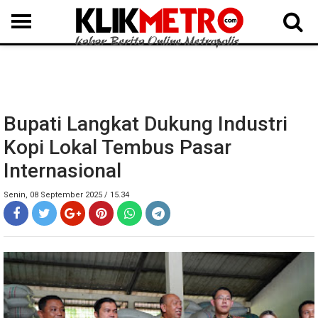
MEDAN
BINJAI
LANGKAT
KARO
DAIRI
SAMOSIR
TAPUT
BATUBARA
DELISERDANG
Bupati Langkat Dukung Industri
Kopi Lokal Tembus Pasar
Internasional
Senin, 08 September 2025 / 15.34