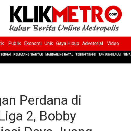
tik
Publik
Ekonomi
Unik
Gaya Hidup
Advetorial
Video
SERGAI
PEMATANG SIANTAR
MANDAILING NATAL
TEBINGTINGGI
TANJUNGBALAI
SIMA
an Perdana di
iga 2, Bobby