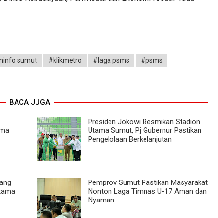
minfo sumut
#klikmetro
#laga psms
#psms
BACA JUGA
Presiden Jokowi Resmikan Stadion
ama
Utama Sumut, Pj Gubernur Pastikan
Pengelolaan Berkelanjutan
dang
Pemprov Sumut Pastikan Masyarakat
Utama
Nonton Laga Timnas U-17 Aman dan
Nyaman