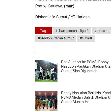
Pratiwi Setiawa.
(mar)
Diskominfo Sumut / YT Hariono
Tag:
#championship liga 2
#dinas ko
#stadion utama sumut
#sumut
Beri Support ke PSMS, Bobby
Nasution Pastikan Stadion Ut
Sumut Siap Digunakan
Bobby Nasution Beri Izin, Kan
PSMS Medan Sah di Stadion 
Sumut Musim Ini