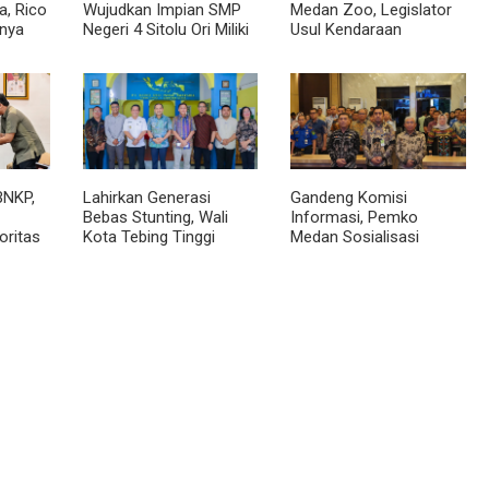
, Rico
Wujudkan Impian SMP
Medan Zoo, Legislator
nya
Negeri 4 Sitolu Ori Miliki
Usul Kendaraan
cara
Gedung Permanen
Dialihkan Tembus ke
Jalur Royal Sumatera
BNKP,
Lahirkan Generasi
Gandeng Komisi
Bebas Stunting, Wali
Informasi, Pemko
oritas
Kota Tebing Tinggi
Medan Sosialisasi
Dorong Optimalisasi
Permendagri No. 2
SP3 Catin
Tahun 2026