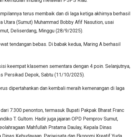
dan kemudian imbang melawan PSPS Riau.
mpilannya terus membaik dan di laga ketiga akhirnya berhasil
a Utara (Sumut) Muhammad Bobby Afif Nasution, usai
mut, Deliserdang, Minggu (28/9/2025).
at tendangan bebas. Di babak kedua, Maring A berhasil
i keempat klasemen sementara dengan 4 poin. Selanjutnya,
s Persikad Depok, Sabtu (11/10/2025).
erus dipertahankan dan kembali meraih kemenangan di laga
 dari 7.300 penonton, termasuk Bupati Pakpak Bharat Franc
diko T. Gultom. Hadir juga jajaran OPD Pemprov Sumut,
eolahragaan Mahfullah Pratama Daulay, Kepala Dinas
a Dinas Kebudayaan, Pariwisata dan Ekonomi Kreatif Yuda