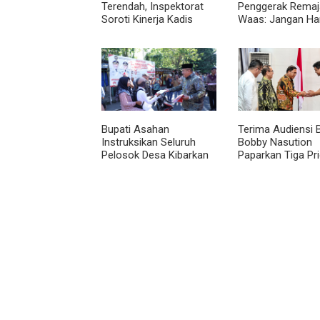
Terendah, Inspektorat
Penggerak Remaja
Soroti Kinerja Kadis
Waas: Jangan Ha
Perkimcikataru Medan
Aktif Saat Ada A
Bupati Asahan
Terima Audiensi 
Instruksikan Seluruh
Bobby Nasution
Pelosok Desa Kibarkan
Paparkan Tiga Pri
Merah Putih Selama
Pembangunan
Agustus
Kepulauan Nias