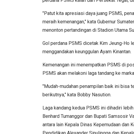
perdana PSMS kalah dari Persekat Tegal, 
"Patut kita apresiasi daya juang PSMS, pena
meraih kemenangan," kata Gubernur Sumater
menonton pertandingan di Stadion Utama Su
Gol perdana PSMS dicetak Kim Jeung-Ho lew
menggandakan keunggulan Ayam Kinantan.
Kemenangan ini menempatkan PSMS di posis
PSMS akan melakoni laga tandang ke marka
"Mudah-mudahan penampilan baik ini bisa t
berikutnya," kata Bobby Nasution.
Laga kandang kedua PSMS ini dihadiri lebih
Benhard Tumanggor dan Bupati Samsosir Van
antara lain Kepala Dinas Kepemudaan dan K
Pendidikan Alexander Sinulingga dan Kepal