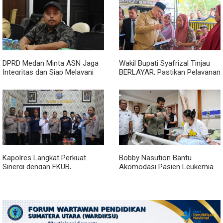
DPRD Medan Minta ASN Jaga
Wakil Bupati Syafrizal Tinjau
Integritas dan Siap Melayani
BERLAYAR, Pastikan Pelayanan
Warga dalam Kondisi Apapun
Publik Hadir hingga Desa
Kapolres Langkat Perkuat
Bobby Nasution Bantu
Sinergi dengan FKUB,
Akomodasi Pasien Leukemia
Kolaborasi Tokoh Agama Jadi
dan Kanker Tiroid Saat Tinjau
Pilar Menjaga Kamtibmas
RSUD Thomsen