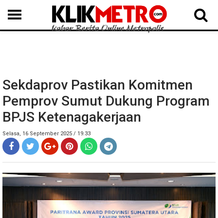
MEDAN
BINJAI
LANGKAT
KARO
DAIRI
SAMOSIR
TAPUT
BATUBARA
DELISERDANG
Sekdaprov Pastikan Komitmen
Pemprov Sumut Dukung Program
BPJS Ketenagakerjaan
Selasa, 16 September 2025 / 19.33