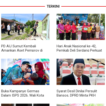
TERKINI
PD AIJ Sumut Kembali
Hari Anak Nasional ke-42,
Amankan Aset Pemprov di
Pemkab Deli Serdang Perkuat
Binjai, Lima Rumah Dinas Eks
Perlindungan Anak
Bioskop Ria Dibongkar
Buka Kampanye Germas
Syarat Desil Dinilai Persulit
Dalam ISPS 2026, Wali Kota
Bansos, DPRD Minta PKH
Tebing Tinggi Apresiasi
Medan Makmur Diperlonggar
Penurunan Stunting