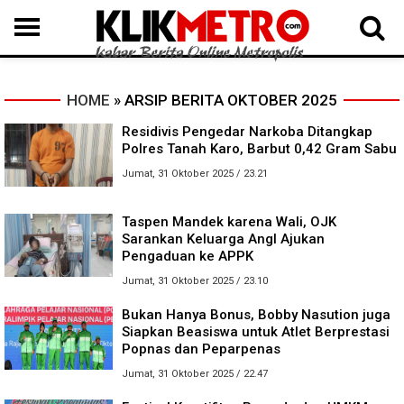
MEDAN
BINJAI
LANGKAT
KARO
DAIRI
SAMOSIR
TAPUT
BATUBARA
DELISERDANG
HOME
» ARSIP BERITA OKTOBER 2025
Residivis Pengedar Narkoba Ditangkap
Polres Tanah Karo, Barbut 0,42 Gram Sabu
Jumat, 31 Oktober 2025 / 23.21
Taspen Mandek karena Wali, OJK
Sarankan Keluarga Angl Ajukan
Pengaduan ke APPK
Jumat, 31 Oktober 2025 / 23.10
Bukan Hanya Bonus, Bobby Nasution juga
Siapkan Beasiswa untuk Atlet Berprestasi
Popnas dan Peparpenas
Jumat, 31 Oktober 2025 / 22.47