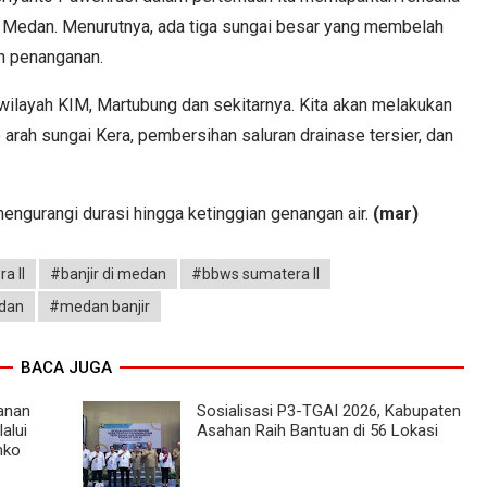
a Medan. Menurutnya, ada tiga sungai besar yang membelah
n penanganan.
 wilayah KIM, Martubung dan sekitarnya. Kita akan melakukan
arah sungai Kera, pembersihan saluran drainase tersier, dan
engurangi durasi hingga ketinggian genangan air.
(mar)
a II
#banjir di medan
#bbws sumatera II
dan
#medan banjir
BACA JUGA
ganan
Sosialisasi P3-TGAI 2026, Kabupaten
alui
Asahan Raih Bantuan di 56 Lokasi
mko