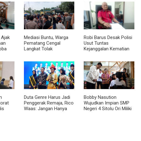
 Ajak
Mediasi Buntu, Warga
Robi Barus Desak Polisi
man
Pematang Cengal
Usut Tuntas
oba
Langkat Tolak
Kejanggalan Kematian
at
Pengaspalan Dicicil
Winda Lorenza di
Helvetia, Minta Otopsi
Ulang
n
Duta Genre Harus Jadi
Bobby Nasution
torat
Penggerak Remaja, Rico
Wujudkan Impian SMP
is
Waas: Jangan Hanya
Negeri 4 Sitolu Ori Miliki
Medan
Aktif Saat Ada Acara
Gedung Permanen