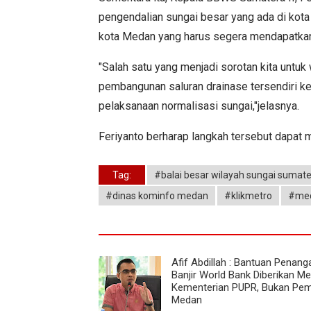
pengendalian sungai besar yang ada di kot
kota Medan yang harus segera mendapatka
"Salah satu yang menjadi sorotan kita untuk
pembangunan saluran drainase tersendiri ke 
pelaksanaan normalisasi sungai,"jelasnya.
Feriyanto berharap langkah tersebut dapat m
Tag:
#balai besar wilayah sungai sumater
#dinas kominfo medan
#klikmetro
#me
Afif Abdillah : Bantuan Penan
Banjir World Bank Diberikan Mel
Kementerian PUPR, Bukan Pe
Medan