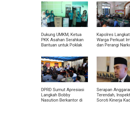
Dukung UMKM, Ketua
Kapolres Langkat
PKK Asahan Serahkan
Warga Perkuat I
Bantuan untuk Poklak
dan Perangi Nark
Kelurahan Sentang
Lewat Safari Jum
Curhat
DPRD Sumut Apresiasi
Serapan Anggara
Langkah Bobby
Terendah, Inspek
Nasution Berkantor di
Soroti Kinerja Kad
Kepulauan Nias, Dinilai
Perkimcikataru 
Percepat Pembangunan