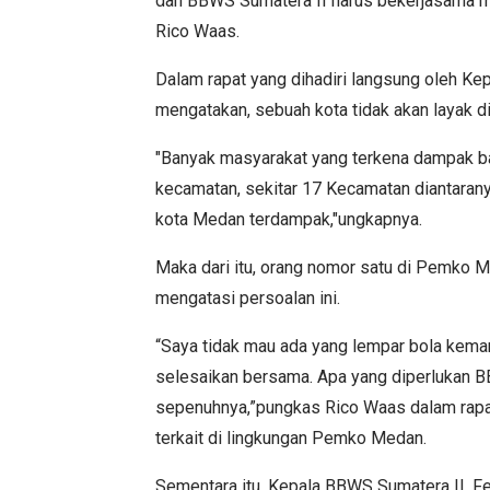
dan BBWS Sumatera II harus bekerjasama me
Rico Waas.
Dalam rapat yang dihadiri langsung oleh Ke
mengatakan, sebuah kota tidak akan layak d
"Banyak masyarakat yang terkena dampak banj
kecamatan, sekitar 17 Kecamatan diantarany
kota Medan terdampak,"ungkapnya.
Maka dari itu, orang nomor satu di Pemko 
mengatasi persoalan ini.
“Saya tidak mau ada yang lempar bola kemana
selesaikan bersama. Apa yang diperlukan 
sepenuhnya,”pungkas Rico Waas dalam rapat
terkait di lingkungan Pemko Medan.
Sementara itu, Kepala BBWS Sumatera II, F