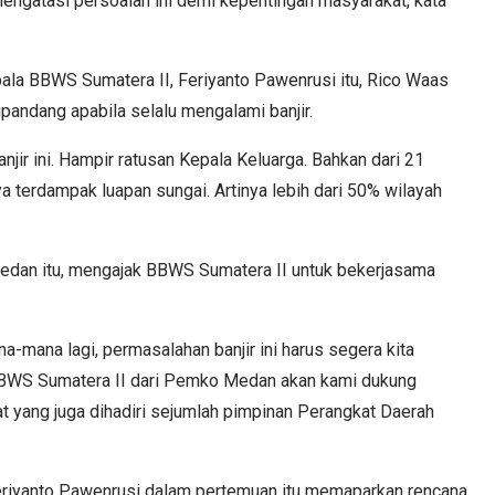
ngatasi persoalan ini demi kepentingan masyarakat,"kata
pala BBWS Sumatera II, Feriyanto Pawenrusi itu, Rico Waas
ipandang apabila selalu mengalami banjir.
ir ini. Hampir ratusan Kepala Keluarga. Bahkan dari 21
a terdampak luapan sungai. Artinya lebih dari 50% wilayah
Medan itu, mengajak BBWS Sumatera II untuk bekerjasama
-mana lagi, permasalahan banjir ini harus segera kita
BBWS Sumatera II dari Pemko Medan akan kami dukung
 yang juga dihadiri sejumlah pimpinan Perangkat Daerah
eriyanto Pawenrusi dalam pertemuan itu memaparkan rencana