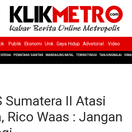
tik
Publik
Ekonomi
Unik
Gaya Hidup
Advetorial
Video
SERGAI
PEMATANG SIANTAR
MANDAILING NATAL
TEBINGTINGGI
TANJUNGBALAI
SIMA
Sumatera II Atasi
n, Rico Waas : Jangan