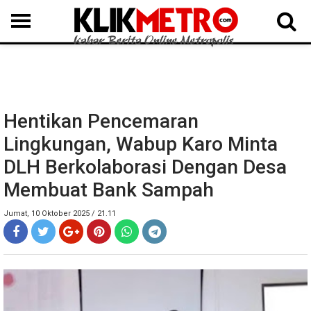
MEDAN
BINJAI
LANGKAT
KARO
DAIRI
SAMOSIR
TAPUT
BATUBARA
DELISERDANG
Hentikan Pencemaran
Lingkungan, Wabup Karo Minta
DLH Berkolaborasi Dengan Desa
Membuat Bank Sampah
Jumat, 10 Oktober 2025 / 21.11