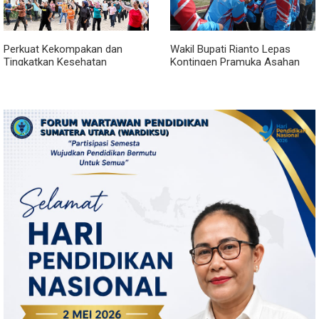
Perkuat Kekompakan dan
Wakil Bupati Rianto Lepas
Tingkatkan Kesehatan
Kontingen Pramuka Asahan
Karyawan, BRI Sibolga Gelar
Menuju Jamnas XII 2026 di
Olahraga Rutin
Cibubur