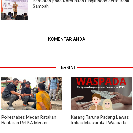
Peralatan pada Komunitas Lingkungan serta Bank
Sampah
KOMENTAR ANDA
TERKINI
Polrestabes Medan Ratakan
Karang Taruna Padang Lawas
Bantaran Rel KA Medan -
Imbau Masyarakat Waspada
Kualanamu yang Jadi Sarang
Penipuan Penerimaan PPPK