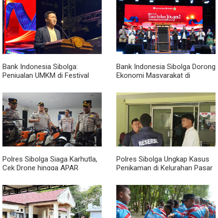
Narkoba, Sita 3 Kg Ganja dan
Sejumlah Paket Sabu
Bank Indonesia Sibolga:
Bank Indonesia Sibolga Dorong
Penjualan UMKM di Festival
Ekonomi Masyarakat di
Tao Toba Joujou Capai 6 Miliar
Festival Tao Toba Jou-jou
2026
Polres Sibolga Siaga Karhutla,
Polres Sibolga Ungkap Kasus
Cek Drone hingga APAR
Penikaman di Kelurahan Pasar
Hadapi Musim Kering
Baru