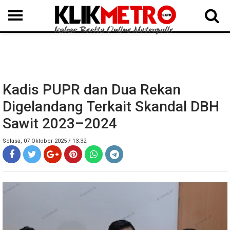
MEDAN
BINJAI
LANGKAT
KARO
DAIRI
SAMOSIR
TAPUT
BATUBARA
DELISERDANG
Kadis PUPR dan Dua Rekan
Digelandang Terkait Skandal DBH
Sawit 2023–2024
Selasa, 07 Oktober 2025 / 13.32