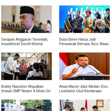
Serapan Anggaran Terendah,
Duta Genre Harus Jadi
Inspektorat Soroti Kinerja
Penggerak Remaja, Rico Waas:
Kadis Perkimcikataru Medan
Jangan Hanya Aktif Saat Ada
Acara
Bobby Nasution Wujudkan
Atasi Macet Jalur Medan Zoo,
Impian SMP Negeri 4 Sitolu Ori
Legislator Usul Kendaraan
Miliki Gedung Permanen
Dialihkan Tembus ke Jalur
Royal Sumatera