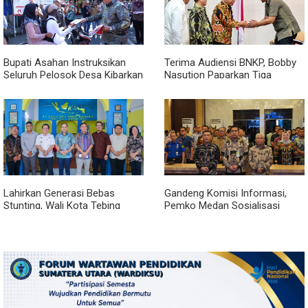
Bupati Asahan Instruksikan
Terima Audiensi BNKP, Bobby
Seluruh Pelosok Desa Kibarkan
Nasution Paparkan Tiga
Merah Putih Selama Agustus
Prioritas Pembangunan
Kepulauan Nias
Lahirkan Generasi Bebas
Gandeng Komisi Informasi,
Stunting, Wali Kota Tebing
Pemko Medan Sosialisasi
Tinggi Dorong Optimalisasi
Permendagri No. 2 Tahun 2026
SP3 Catin