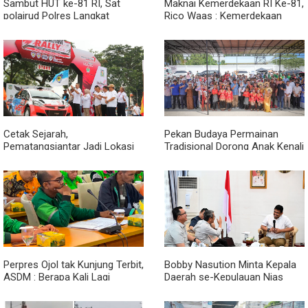
Sambut HUT ke-81 RI, Sat
Maknai Kemerdekaan RI Ke-81,
polairud Polres Langkat
Rico Waas : Kemerdekaan
Bagikan Bendera Merah Putih
Harus Dirasakan Masyarakat
kepada Nelayan
Lewat Peningkatan Pelayanan
Primer
Cetak Sejarah,
Pekan Budaya Permainan
Pematangsiantar Jadi Lokasi
Tradisional Dorong Anak Kenali
Start Sumatera Utara Rally
Budaya dan Kurangi
2026
Ketergantungan Gadget
Perpres Ojol tak Kunjung Terbit,
Bobby Nasution Minta Kepala
ASDM : Berapa Kali Lagi
Daerah se-Kepulauan Nias
Pemerintah Akan Mengubah
Percepat Usulan BKP 2027
Janji?