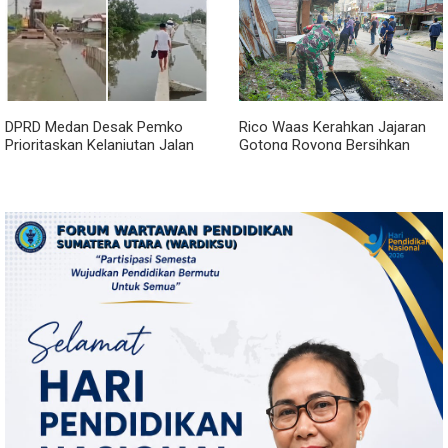
DPRD Medan Desak Pemko
Rico Waas Kerahkan Jajaran
Prioritaskan Kelanjutan Jalan
Gotong Royong Bersihkan
Belawan Sicanang yang
Parit Jalan Taduan dari
Mangkrak
Sedimentasi Tebal