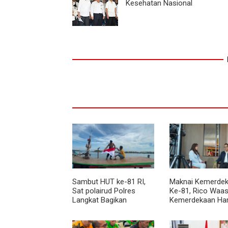
Kesehatan Nasional
Sambut HUT ke-81 RI,
Maknai Kemerdek
Sat polairud Polres
Ke-81, Rico Waas
Langkat Bagikan
Kemerdekaan Ha
Bendera Merah Putih
Dirasakan Masyar
kepada Nelayan
Lewat Peningkat
Pelayanan Primer