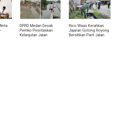
inta
DPRD Medan Desak
Rico Waas Kerahkan
-
Pemko Prioritaskan
Jajaran Gotong Royong
Kelanjutan Jalan
Bersihkan Parit Jalan
 BKP
Belawan Sicanang yang
Taduan dari
Mangkrak
Sedimentasi Tebal