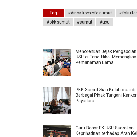
Tag:
#dinas kominfo sumut
#fakulta
#pkk sumut
#sumut
#usu
Menorehkan Jejak Pengabdian
USU di Tano Niha, Memangkas
Pemahaman Lama
PKK Sumut Siap Kolaborasi d
Berbagai Pihak Tangani Kanker
Payudara
Guru Besar FK USU Suarakan
Keprihatinan terhadap Arah Ke