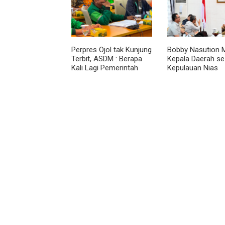
Perpres Ojol tak Kunjung
Bobby Nasution M
Terbit, ASDM : Berapa
Kepala Daerah se
Kali Lagi Pemerintah
Kepulauan Nias
Akan Mengubah Janji?
Percepat Usulan
2027