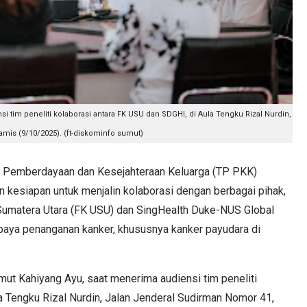
i tim peneliti kolaborasi antara FK USU dan SDGHI, di Aula Tengku Rizal Nurdin,
amis (9/10/2025). (ft-diskominfo sumut)
emberdayaan dan Kesejahteraan Keluarga (TP PKK)
 kesiapan untuk menjalin kolaborasi dengan berbagai pihak,
Sumatera Utara (FK USU) dan SingHealth Duke-NUS Global
upaya penanganan kanker, khususnya kanker payudara di
ut Kahiyang Ayu, saat menerima audiensi tim peneliti
a Tengku Rizal Nurdin, Jalan Jenderal Sudirman Nomor 41,