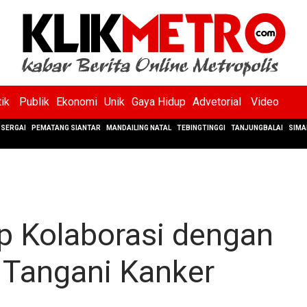
tik
Publik
Ekonomi
Unik
Gaya Hidup
Advetorial
Video
SERGAI
PEMATANG SIANTAR
MANDAILING NATAL
TEBINGTINGGI
TANJUNGBALAI
SIMA
p Kolaborasi dengan
 Tangani Kanker