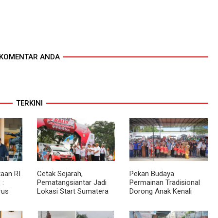
KOMENTAR ANDA
TERKINI
aan RI
Cetak Sejarah,
Pekan Budaya
 :
Pematangsiantar Jadi
Permainan Tradisional
rus
Lokasi Start Sumatera
Dorong Anak Kenali
akat
Utara Rally 2026
Budaya dan Kurangi
an
Ketergantungan Gadget