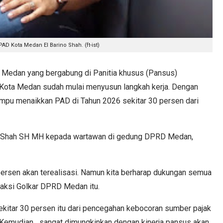
AD Kota Medan El Barino Shah. (ft-ist)
dan yang bergabung di Panitia khusus (Pansus)
 Kota Medan sudah mulai menyusun langkah kerja. Dengan
mpu menaikkan PAD di Tahun 2026 sekitar 30 persen dari
no Shah SH MH kepada wartawan di gedung DPRD Medan,
ersen akan terealisasi. Namun kita berharap dukungan semua
 Fraksi Golkar DPRD Medan itu.
kitar 30 persen itu dari pencegahan kebocoran sumber pajak
di. Kemudian sangat dimungkinkan dengan kinerja pansus akan