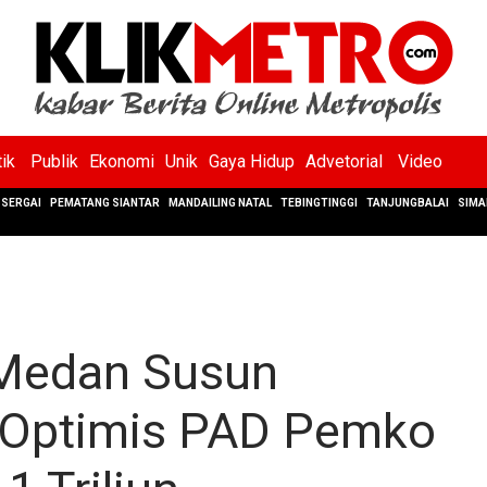
tik
Publik
Ekonomi
Unik
Gaya Hidup
Advetorial
Video
SERGAI
PEMATANG SIANTAR
MANDAILING NATAL
TEBINGTINGGI
TANJUNGBALAI
SIMA
Medan Susun
, Optimis PAD Pemko