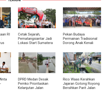
aan RI
Cetak Sejarah,
Pekan Budaya
 :
Pematangsiantar Jadi
Permainan Tradisional
rus
Lokasi Start Sumatera
Dorong Anak Kenali
akat
Utara Rally 2026
Budaya dan Kurangi
an
Ketergantungan Gadget
inta
DPRD Medan Desak
Rico Waas Kerahkan
-
Pemko Prioritaskan
Jajaran Gotong Royong
Kelanjutan Jalan
Bersihkan Parit Jalan
 BKP
Belawan Sicanang yang
Taduan dari
Mangkrak
Sedimentasi Tebal