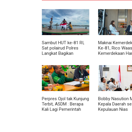
Sambut HUT ke-81 RI,
Maknai Kemerdek
Sat polairud Polres
Ke-81, Rico Waas
Langkat Bagikan
Kemerdekaan Ha
Bendera Merah Putih
Dirasakan Masyar
kepada Nelayan
Lewat Peningkat
Pelayanan Primer
Perpres Ojol tak Kunjung
Bobby Nasution M
Terbit, ASDM : Berapa
Kepala Daerah se
Kali Lagi Pemerintah
Kepulauan Nias
Akan Mengubah Janji?
Percepat Usulan
2027