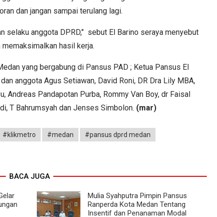
an dan jangan sampai terulang lagi.
an selaku anggota DPRD," sebut El Barino seraya menyebut
 memaksimalkan hasil kerja.
Medan yang bergabung di Pansus PAD ; Ketua Pansus El
 dan anggota Agus Setiawan, David Roni, DR Dra Lily MBA,
yu, Andreas Pandapotan Purba, Rommy Van Boy, dr Faisal
ndi, T Bahrumsyah dan Jenses Simbolon.
(mar)
#klikmetro
#medan
#pansus dprd medan
BACA JUGA
Gelar
Mulia Syahputra Pimpin Pansus
dungan
Ranperda Kota Medan Tentang
Insentif dan Penanaman Modal