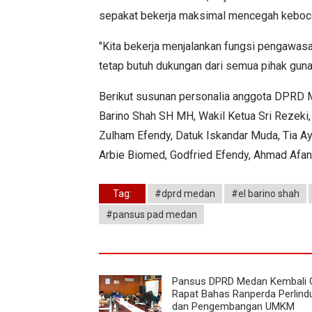
sepakat bekerja maksimal mencegah kebocor
"Kita bekerja menjalankan fungsi pengawas
tetap butuh dukungan dari semua pihak guna
Berikut susunan personalia anggota DPRD 
Barino Shah SH MH, Wakil Ketua Sri Rezeki,
Zulham Efendy, Datuk Iskandar Muda, Tia A
Arbie Biomed, Godfried Efendy, Ahmad Afa
Tag:
#dprd medan
#el barino shah
#pansus pad medan
Pansus DPRD Medan Kembali 
Rapat Bahas Ranperda Perlin
dan Pengembangan UMKM