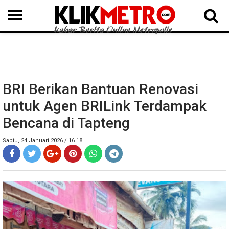
MEDAN
BINJAI
LANGKAT
KARO
DAIRI
SAMOSIR
TAPUT
BATUBARA
DELISERDANG
BRI Berikan Bantuan Renovasi
untuk Agen BRILink Terdampak
Bencana di Tapteng
Sabtu, 24 Januari 2026 / 16.18