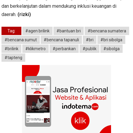
dan berkelanjutan dalam mendukung inklusi keuangan di
daerah.
(rizki)
Tag:
#agen brilink
#bantuan bri
#bencana sumatera
#bencana sumut
#bencana tapanuli
#bri
#bri sibolga
#brilink
#klikmetro
#perbankan
#publik
#sibolga
#tapteng