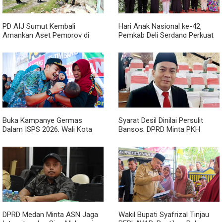
PD AIJ Sumut Kembali
Hari Anak Nasional ke-42,
Amankan Aset Pemprov di
Pemkab Deli Serdang Perkuat
Binjai, Lima Rumah Dinas Eks
Perlindungan Anak
Bioskop Ria Dibongkar
Buka Kampanye Germas
Syarat Desil Dinilai Persulit
Dalam ISPS 2026, Wali Kota
Bansos, DPRD Minta PKH
Tebing Tinggi Apresiasi
Medan Makmur Diperlonggar
Penurunan Stunting
DPRD Medan Minta ASN Jaga
Wakil Bupati Syafrizal Tinjau