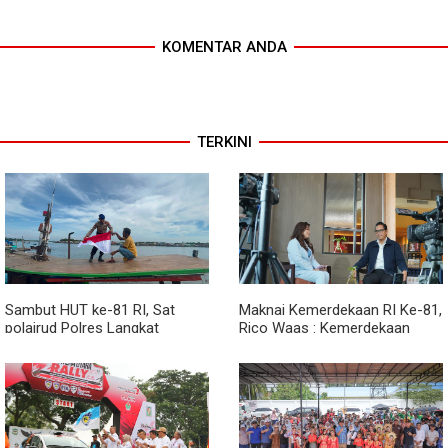
KOMENTAR ANDA
TERKINI
Sambut HUT ke-81 RI, Sat
Maknai Kemerdekaan RI Ke-81,
polairud Polres Langkat
Rico Waas : Kemerdekaan
Bagikan Bendera Merah Putih
Harus Dirasakan Masyarakat
kepada Nelayan
Lewat Peningkatan Pelayanan
Primer