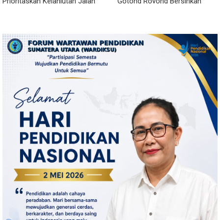
Prioritaskan Kelanjutan Jalan
Gotong Royong Bersihkan
Belawan Sicanang yang
Parit Jalan Taduan dari
Mangkrak
Sedimentasi Tebal