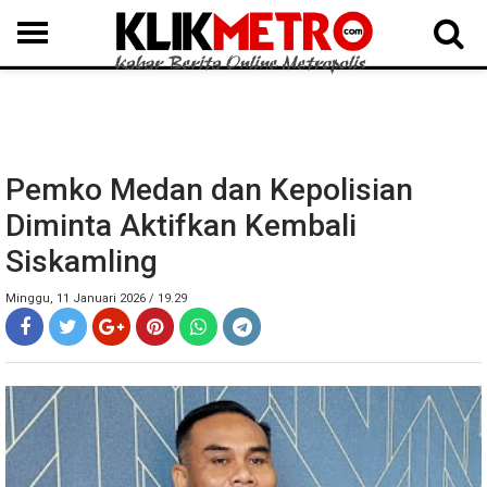
MEDAN
BINJAI
LANGKAT
KARO
DAIRI
SAMOSIR
TAPUT
BATUBARA
DELISERDANG
Pemko Medan dan Kepolisian
Diminta Aktifkan Kembali
Siskamling
Minggu, 11 Januari 2026 / 19.29