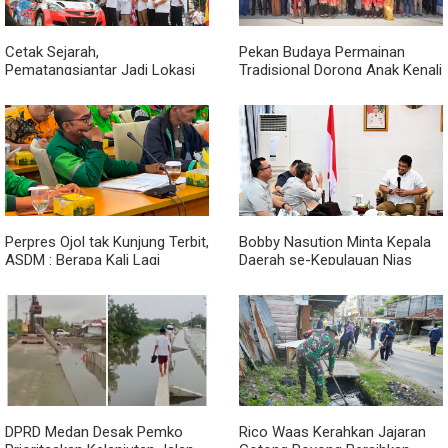
Cetak Sejarah,
Pekan Budaya Permainan
Pematangsiantar Jadi Lokasi
Tradisional Dorong Anak Kenali
Start Sumatera Utara Rally
Budaya dan Kurangi
2026
Ketergantungan Gadget
Perpres Ojol tak Kunjung Terbit,
Bobby Nasution Minta Kepala
ASDM : Berapa Kali Lagi
Daerah se-Kepulauan Nias
Pemerintah Akan Mengubah
Percepat Usulan BKP 2027
Janji?
DPRD Medan Desak Pemko
Rico Waas Kerahkan Jajaran