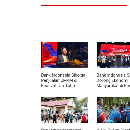
Bank Indonesia Sibolga:
Bank Indonesia S
Penjualan UMKM di
Dorong Ekonomi
Festival Tao Toba
Masyarakat di Fes
Joujou Capai 6 Miliar
Tao Toba Jou-jo