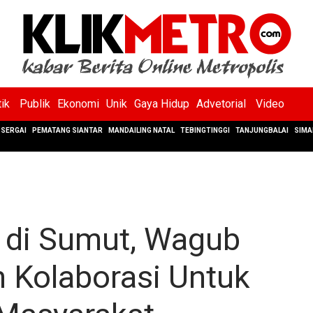
tik
Publik
Ekonomi
Unik
Gaya Hidup
Advetorial
Video
SERGAI
PEMATANG SIANTAR
MANDAILING NATAL
TEBINGTINGGI
TANJUNGBALAI
SIMA
 di Sumut, Wagub
 Kolaborasi Untuk