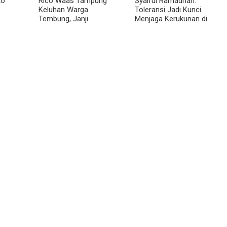
to
Rico Waas Tampung
Syaiful Ramadhan:
Keluhan Warga
Toleransi Jadi Kunci
Tembung, Janji
Menjaga Kerukunan di
II
Perbaikan Rampung
Tengah Keberagaman
Tahun Ini
Kota Medan