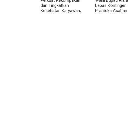
Perkuat Kekompakan
Wakil Bupati Rian
dan Tingkatkan
Lepas Kontingen
Kesehatan Karyawan,
Pramuka Asahan
BRI Sibolga Gelar
Menuju Jamnas X
Olahraga Rutin
2026 di Cibubur