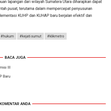
muan lapangan dari wilayah Sumatera Utara diharapkan dapat
intah pusat, terutama dalam mempercepat penyusunan
mplementasi KUHP dan KUHAP baru berjalan efektif dan
#hukum
#kejati sumut
#klikmetro
BACA JUGA
isi III
P Baru
KOMENTAR ANDA