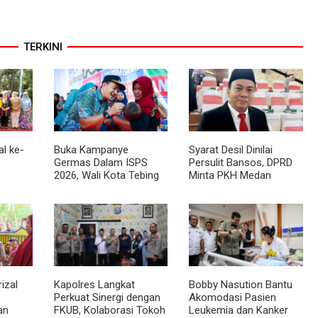
TERKINI
l ke-
Buka Kampanye
Syarat Desil Dinilai
Germas Dalam ISPS
Persulit Bansos, DPRD
2026, Wali Kota Tebing
Minta PKH Medan
k
Tinggi Apresiasi
Makmur Diperlonggar
Penurunan Stunting
izal
Kapolres Langkat
Bobby Nasution Bantu
,
Perkuat Sinergi dengan
Akomodasi Pasien
an
FKUB, Kolaborasi Tokoh
Leukemia dan Kanker