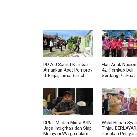
PD AIJ Sumut Kembali
Hari Anak Nasiona
Amankan Aset Pemprov
42, Pemkab Deli
di Binjai, Lima Rumah
Serdang Perkuat
Dinas Eks Bioskop Ria
Perlindungan Ana
Dibongkar
DPRD Medan Minta ASN
Wakil Bupati Syafr
Jaga Integritas dan Siap
Tinjau BERLAYAR
Melayani Warga dalam
Pastikan Pelayan