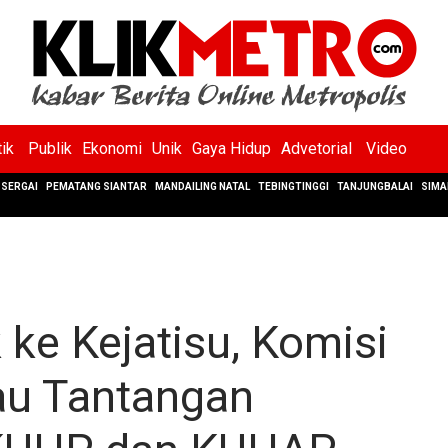
tik
Publik
Ekonomi
Unik
Gaya Hidup
Advetorial
Video
SERGAI
PEMATANG SIANTAR
MANDAILING NATAL
TEBINGTINGGI
TANJUNGBALAI
SIMA
 ke Kejatisu, Komisi
tau Tantangan