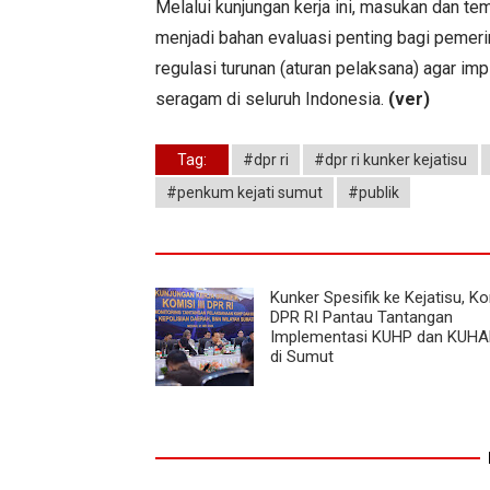
Melalui kunjungan kerja ini, masukan dan te
menjadi bahan evaluasi penting bagi pemer
regulasi turunan (aturan pelaksana) agar i
seragam di seluruh Indonesia.
(ver)
Tag:
#dpr ri
#dpr ri kunker kejatisu
#penkum kejati sumut
#publik
Kunker Spesifik ke Kejatisu, Kom
DPR RI Pantau Tantangan
Implementasi KUHP dan KUHA
di Sumut