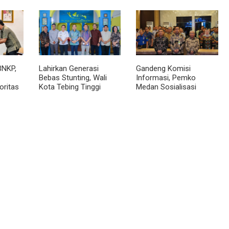
Jalur Royal Sumatera
BNKP,
Lahirkan Generasi
Gandeng Komisi
Bebas Stunting, Wali
Informasi, Pemko
oritas
Kota Tebing Tinggi
Medan Sosialisasi
Dorong Optimalisasi
Permendagri No. 2
SP3 Catin
Tahun 2026