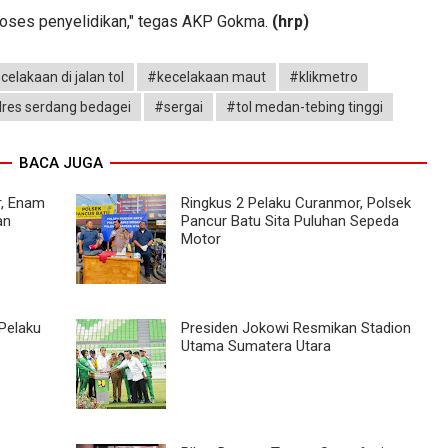
proses penyelidikan," tegas AKP Gokma.
(hrp)
celakaan di jalan tol
#kecelakaan maut
#klikmetro
lres serdang bedagei
#sergai
#tol medan-tebing tinggi
BACA JUGA
r, Enam
Ringkus 2 Pelaku Curanmor, Polsek
an
Pancur Batu Sita Puluhan Sepeda
Motor
Pelaku
Presiden Jokowi Resmikan Stadion
Utama Sumatera Utara