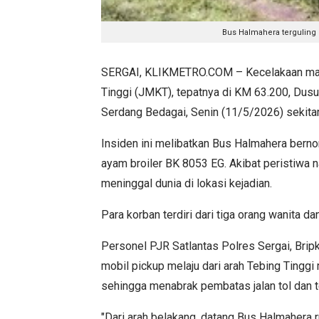
Bus Halmahera terguling d
SERGAI, KLIKMETRO.COM – Kecelakaan maut 
Tinggi (JMKT), tepatnya di KM 63.200, Dus
Serdang Bedagai, Senin (11/5/2026) sekita
Insiden ini melibatkan Bus Halmahera bern
ayam broiler BK 8053 EG. Akibat peristiwa
meninggal dunia di lokasi kejadian.
Para korban terdiri dari tiga orang wanita da
Personel PJR Satlantas Polres Sergai, Bri
mobil pickup melaju dari arah Tebing Tingg
sehingga menabrak pembatas jalan tol dan te
"Dari arah belakang, datang Bus Halmahera