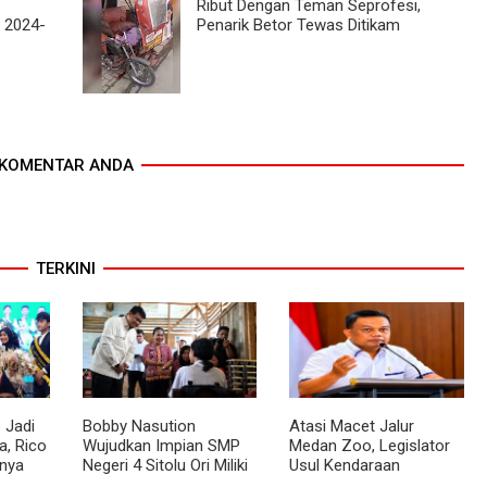
Ribut Dengan Teman Seprofesi,
I 2024-
Penarik Betor Tewas Ditikam
KOMENTAR ANDA
TERKINI
 Jadi
Bobby Nasution
Atasi Macet Jalur
, Rico
Wujudkan Impian SMP
Medan Zoo, Legislator
nya
Negeri 4 Sitolu Ori Miliki
Usul Kendaraan
cara
Gedung Permanen
Dialihkan Tembus ke