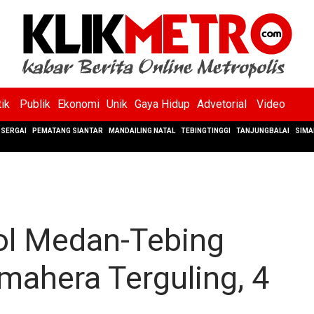
tik
Publik
Ekonomi
Unik
Gaya Hidup
Advetorial
Video
SERGAI
PEMATANG SIANTAR
MANDAILING NATAL
TEBINGTINGGI
TANJUNGBALAI
SIMA
ol Medan-Tebing
mahera Terguling, 4