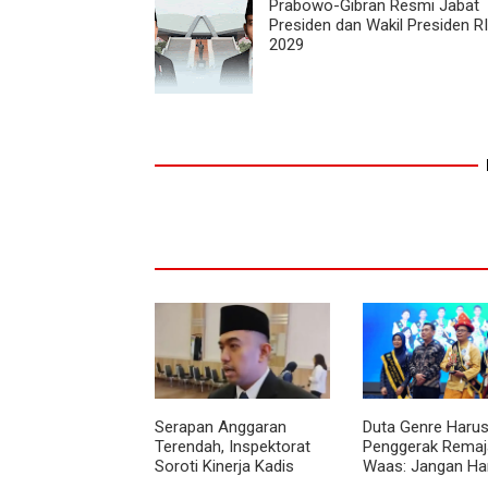
Prabowo-Gibran Resmi Jabat
Presiden dan Wakil Presiden R
2029
Serapan Anggaran
Duta Genre Harus
Terendah, Inspektorat
Penggerak Remaja
Soroti Kinerja Kadis
Waas: Jangan Ha
Perkimcikataru Medan
Aktif Saat Ada A