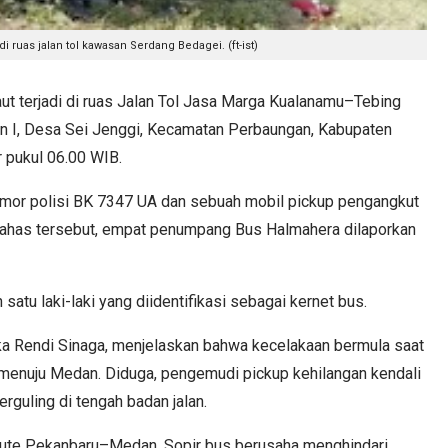
i ruas jalan tol kawasan Serdang Bedagei. (ft-ist)
terjadi di ruas Jalan Tol Jasa Marga Kualanamu–Tebing
un I, Desa Sei Jenggi, Kecamatan Perbaungan, Kabupaten
r pukul 06.00 WIB.
omor polisi BK 7347 UA dan sebuah mobil pickup pengangkut
 nahas tersebut, empat penumpang Bus Halmahera dilaporkan
n satu laki-laki yang diidentifikasi sebagai kernet bus.
pka Rendi Sinaga, menjelaskan bahwa kecelakaan bermula saat
i menuju Medan. Diduga, pengemudi pickup kehilangan kendali
rguling di tengah badan jalan.
 rute Pekanbaru–Medan. Sopir bus berusaha menghindari