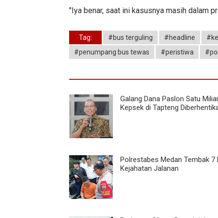
"Iya benar, saat ini kasusnya masih dalam 
Tag:
#bus terguling
#headline
#ke
#penumpang bus tewas
#peristiwa
#po
Galang Dana Paslon Satu Milia
Kepsek di Tapteng Diberhentik
Polrestabes Medan Tembak 7 
Kejahatan Jalanan