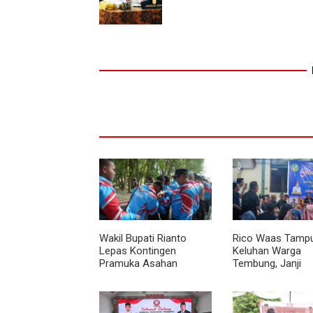
Wakil Bupati Rianto
Rico Waas Tamp
Lepas Kontingen
Keluhan Warga
Pramuka Asahan
Tembung, Janji
Menuju Jamnas XII
Perbaikan Rampu
2026 di Cibubur
Tahun Ini