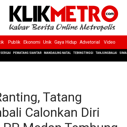
tik
Publik
Ekonomi
Unik
Gaya Hidup
Advetorial
Video
SERGAI
PEMATANG SIANTAR
MANDAILING NATAL
TEBINGTINGGI
TANJUNGBALAI
SIMA
anting, Tatang
ali Calonkan Diri