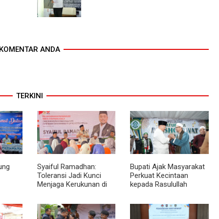
KOMENTAR ANDA
TERKINI
ung
Syaiful Ramadhan:
Bupati Ajak Masyarakat
Toleransi Jadi Kunci
Perkuat Kecintaan
Menjaga Kerukunan di
kepada Rasulullah
ng
Tengah Keberagaman
melalui Batubara
Kota Medan
Bersholawat