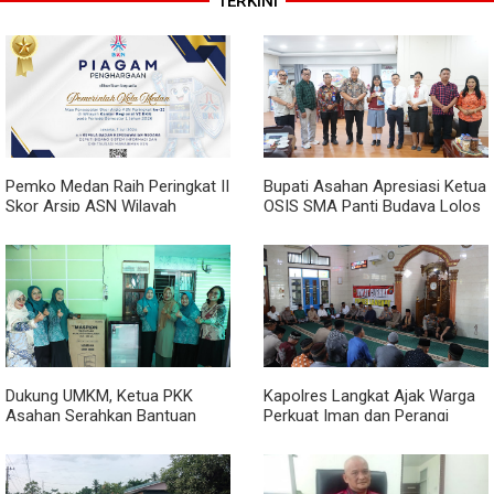
TERKINI
Pemko Medan Raih Peringkat II
Bupati Asahan Apresiasi Ketua
Skor Arsip ASN Wilayah
OSIS SMA Panti Budaya Lolos
Kanreg VI BKN
Pelatihan Kepemimpinan
Nasional
Dukung UMKM, Ketua PKK
Kapolres Langkat Ajak Warga
Asahan Serahkan Bantuan
Perkuat Iman dan Perangi
untuk Poklak Kelurahan
Narkoba Lewat Safari Jumat
Sentang
Curhat