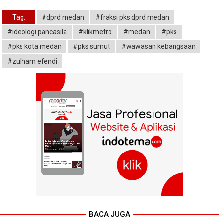
Tag:
#dprd medan
#fraksi pks dprd medan
#ideologi pancasila
#klikmetro
#medan
#pks
#pks kota medan
#pks sumut
#wawasan kebangsaan
#zulham efendi
BACA JUGA