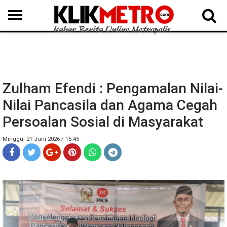
MEDAN
BINJAI
LANGKAT
KARO
DAIRI
SAMOSIR
TAPUT
BATUBARA
DELISERDANG
Zulham Efendi : Pengamalan Nilai-
Nilai Pancasila dan Agama Cegah
Persoalan Sosial di Masyarakat
Minggu, 21 Juni 2026 / 15.45