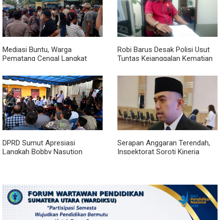
Mediasi Buntu, Warga
Robi Barus Desak Polisi Usut
Pematang Cengal Langkat
Tuntas Kejanggalan Kematian
Tolak Pengaspalan Dicicil
Winda Lorenza di Helvetia,
Minta Otopsi Ulang
DPRD Sumut Apresiasi
Serapan Anggaran Terendah,
Langkah Bobby Nasution
Inspektorat Soroti Kinerja
Berkantor di Kepulauan Nias,
Kadis Perkimcikataru Medan
Dinilai Percepat Pembangunan