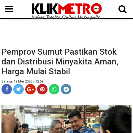
MEDAN
BINJAI
LANGKAT
KARO
DAIRI
SAMOSIR
TAPUT
BATUBARA
DELISERDANG
Pemprov Sumut Pastikan Stok
dan Distribusi Minyakita Aman,
Harga Mulai Stabil
Selasa, 19 Mei 2026 / 12.59