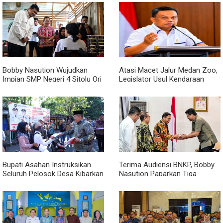
Acara
Bobby Nasution Wujudkan
Atasi Macet Jalur Medan Zoo,
Impian SMP Negeri 4 Sitolu Ori
Legislator Usul Kendaraan
Miliki Gedung Permanen
Dialihkan Tembus ke Jalur
Royal Sumatera
Bupati Asahan Instruksikan
Terima Audiensi BNKP, Bobby
Seluruh Pelosok Desa Kibarkan
Nasution Paparkan Tiga
Merah Putih Selama Agustus
Prioritas Pembangunan
Kepulauan Nias