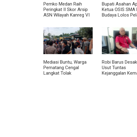
Pemko Medan Raih
Bupati Asahan Ap
Peringkat II Skor Arsip
Ketua OSIS SMA 
ASN Wilayah Kanreg VI
Budaya Lolos Pel
BKN
Kepemimpinan Na
Mediasi Buntu, Warga
Robi Barus Desak 
Pematang Cengal
Usut Tuntas
Langkat Tolak
Kejanggalan Kem
Pengaspalan Dicicil
Winda Lorenza di
Helvetia, Minta O
Ulang