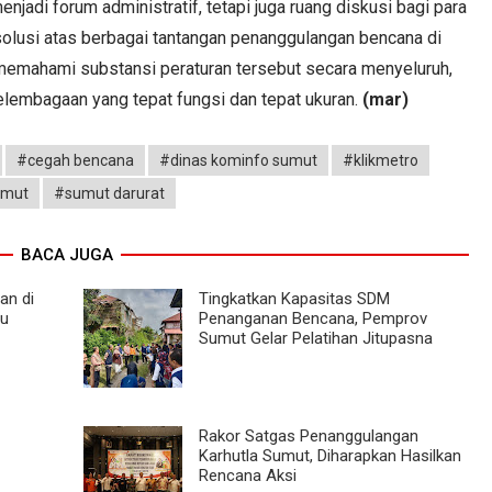
njadi forum administratif, tetapi juga ruang diskusi bagi para
lusi atas berbagai tantangan penanggulangan bencana di
 memahami substansi peraturan tersebut secara menyeluruh,
embagaan yang tepat fungsi dan tepat ukuran.
(mar)
#cegah bencana
#dinas kominfo sumut
#klikmetro
umut
#sumut darurat
BACA JUGA
an di
Tingkatkan Kapasitas SDM
au
Penanganan Bencana, Pemprov
Sumut Gelar Pelatihan Jitupasna
Rakor Satgas Penanggulangan
Karhutla Sumut, Diharapkan Hasilkan
Rencana Aksi