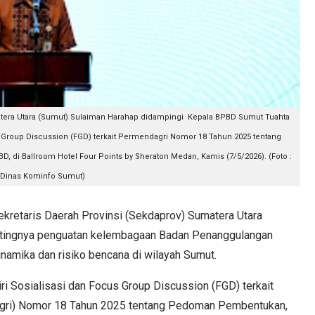
matera Utara (Sumut) Sulaiman Harahap didampingi Kepala BPBD Sumut Tuahta
 Group Discussion (FGD) terkait Permendagri Nomor 18 Tahun 2025 tentang
 di Ballroom Hotel Four Points by Sheraton Medan, Kamis (7/5/2026). (Foto :
Dinas Kominfo Sumut)
retaris Daerah Provinsi (Sekdaprov) Sumatera Utara
tingnya penguatan kelembagaan Badan Penanggulangan
inamika dan risiko bencana di wilayah Sumut.
i Sosialisasi dan Focus Group Discussion (FGD) terkait
agri) Nomor 18 Tahun 2025 tentang Pedoman Pembentukan,