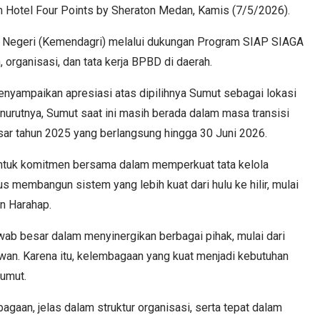
om Hotel Four Points by Sheraton Medan, Kamis (7/5/2026).
m Negeri (Kemendagri) melalui dukungan Program SIAP SIAGA
ganisasi, dan tata kerja BPBD di daerah.
nyampaikan apresiasi atas dipilihnya Sumut sebagai lokasi
enurutnya, Sumut saat ini masih berada dalam masa transisi
ar tahun 2025 yang berlangsung hingga 30 Juni 2026.
entuk komitmen bersama dalam memperkuat tata kelola
s membangun sistem yang lebih kuat dari hulu ke hilir, mulai
an Harahap.
ab besar dalam menyinergikan berbagai pihak, mulai dari
awan. Karena itu, kelembagaan yang kuat menjadi kebutuhan
Sumut.
aan, jelas dalam struktur organisasi, serta tepat dalam