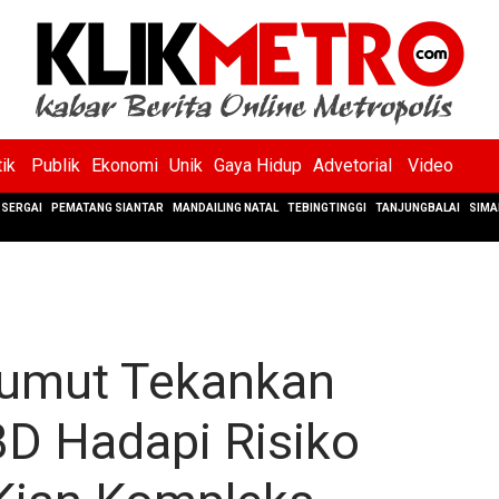
tik
Publik
Ekonomi
Unik
Gaya Hidup
Advetorial
Video
SERGAI
PEMATANG SIANTAR
MANDAILING NATAL
TEBINGTINGGI
TANJUNGBALAI
SIMA
Sumut Tekankan
D Hadapi Risiko