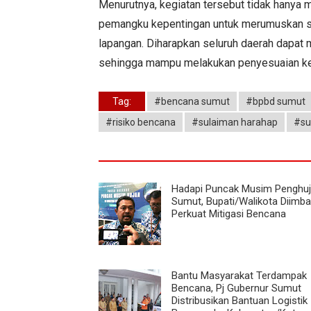
Menurutnya, kegiatan tersebut tidak hanya me
pemangku kepentingan untuk merumuskan so
lapangan. Diharapkan seluruh daerah dapat
sehingga mampu melakukan penyesuaian kel
Tag:
#bencana sumut
#bpbd sumut
#risiko bencana
#sulaiman harahap
#s
Hadapi Puncak Musim Penghuj
Sumut, Bupati/Walikota Diimb
Perkuat Mitigasi Bencana
Bantu Masyarakat Terdampak
Bencana, Pj Gubernur Sumut
Distribusikan Bantuan Logistik