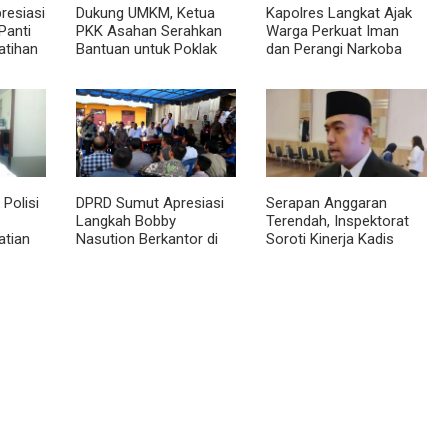
resiasi
Dukung UMKM, Ketua
Kapolres Langkat Ajak
Panti
PKK Asahan Serahkan
Warga Perkuat Iman
atihan
Bantuan untuk Poklak
dan Perangi Narkoba
sional
Kelurahan Sentang
Lewat Safari Jumat
Curhat
Polisi
DPRD Sumut Apresiasi
Serapan Anggaran
Langkah Bobby
Terendah, Inspektorat
atian
Nasution Berkantor di
Soroti Kinerja Kadis
Kepulauan Nias, Dinilai
Perkimcikataru Medan
topsi
Percepat Pembangunan