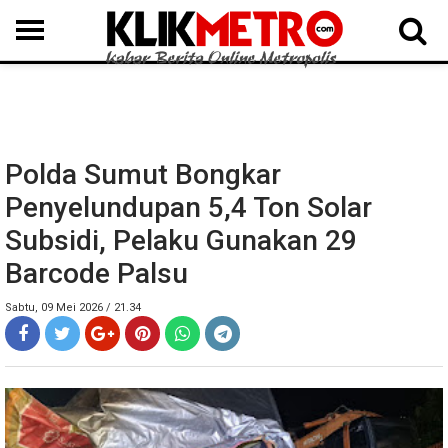
MEDAN
BINJAI
LANGKAT
KARO
DAIRI
SAMOSIR
TAPUT
BATUBARA
DELISERDANG
Polda Sumut Bongkar
Penyelundupan 5,4 Ton Solar
Subsidi, Pelaku Gunakan 29
Barcode Palsu
Sabtu, 09 Mei 2026 / 21.34