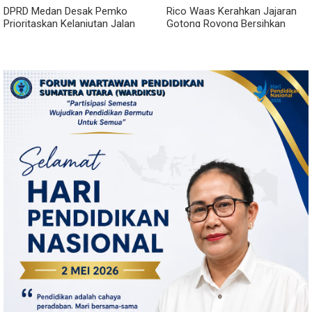
DPRD Medan Desak Pemko
Rico Waas Kerahkan Jajaran
Prioritaskan Kelanjutan Jalan
Gotong Royong Bersihkan
Belawan Sicanang yang
Parit Jalan Taduan dari
Mangkrak
Sedimentasi Tebal