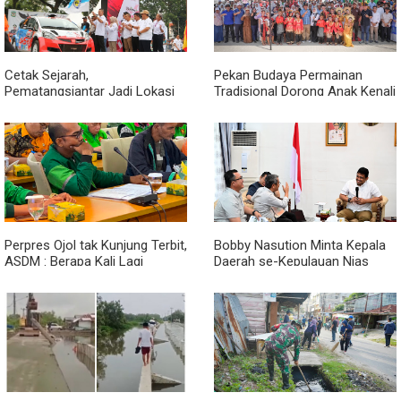
Cetak Sejarah,
Pekan Budaya Permainan
Pematangsiantar Jadi Lokasi
Tradisional Dorong Anak Kenali
Start Sumatera Utara Rally
Budaya dan Kurangi
2026
Ketergantungan Gadget
Perpres Ojol tak Kunjung Terbit,
Bobby Nasution Minta Kepala
ASDM : Berapa Kali Lagi
Daerah se-Kepulauan Nias
Pemerintah Akan Mengubah
Percepat Usulan BKP 2027
Janji?