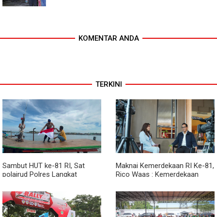
KOMENTAR ANDA
TERKINI
Sambut HUT ke-81 RI, Sat
Maknai Kemerdekaan RI Ke-81,
polairud Polres Langkat
Rico Waas : Kemerdekaan
Bagikan Bendera Merah Putih
Harus Dirasakan Masyarakat
kepada Nelayan
Lewat Peningkatan Pelayanan
Primer