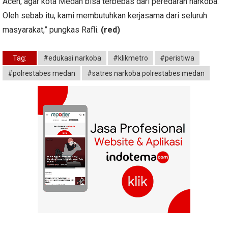
Aceh, agar kota Medan bisa terbebas dari peredaran narkoba.
Oleh sebab itu, kami membutuhkan kerjasama dari seluruh
masyarakat,” pungkas Rafli.
(red)
Tag:
#edukasi narkoba
#klikmetro
#peristiwa
#polrestabes medan
#satres narkoba polrestabes medan