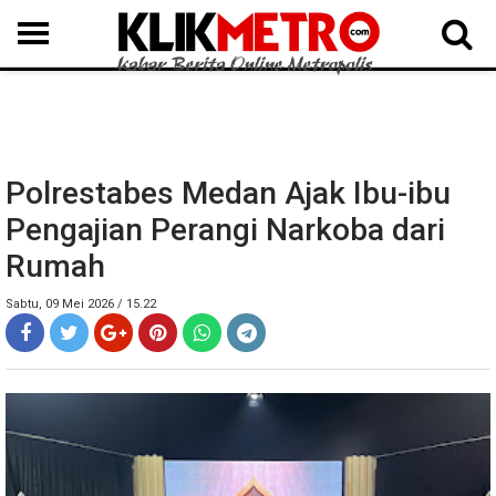
MEDAN
BINJAI
LANGKAT
KARO
DAIRI
SAMOSIR
TAPUT
BATUBARA
DELISERDANG
Polrestabes Medan Ajak Ibu-ibu
Pengajian Perangi Narkoba dari
Rumah
Sabtu, 09 Mei 2026 / 15.22