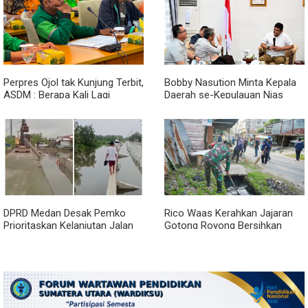
Perpres Ojol tak Kunjung Terbit,
Bobby Nasution Minta Kepala
ASDM : Berapa Kali Lagi
Daerah se-Kepulauan Nias
Pemerintah Akan Mengubah
Percepat Usulan BKP 2027
Janji?
DPRD Medan Desak Pemko
Rico Waas Kerahkan Jajaran
Prioritaskan Kelanjutan Jalan
Gotong Royong Bersihkan
Belawan Sicanang yang
Parit Jalan Taduan dari
Mangkrak
Sedimentasi Tebal