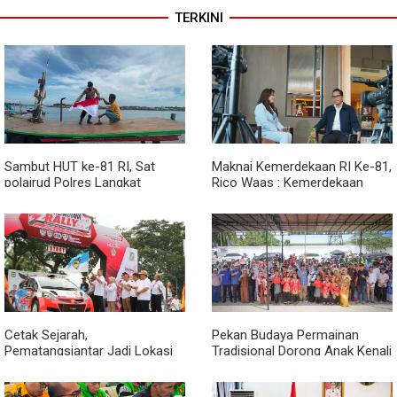
TERKINI
Sambut HUT ke-81 RI, Sat
Maknai Kemerdekaan RI Ke-81,
polairud Polres Langkat
Rico Waas : Kemerdekaan
Bagikan Bendera Merah Putih
Harus Dirasakan Masyarakat
kepada Nelayan
Lewat Peningkatan Pelayanan
Primer
Cetak Sejarah,
Pekan Budaya Permainan
Pematangsiantar Jadi Lokasi
Tradisional Dorong Anak Kenali
Start Sumatera Utara Rally
Budaya dan Kurangi
2026
Ketergantungan Gadget