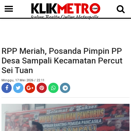
MEDAN
BINJAI
LANGKAT
KARO
DAIRI
SAMOSIR
TAPUT
BATUBARA
DELISERDANG
RPP Meriah, Posanda Pimpin PP
Desa Sampali Kecamatan Percut
Sei Tuan
Minggu, 17 Mei 2026 / 22.11