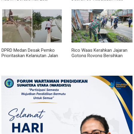
Pemerintah Akan Mengubah
Percepat Usulan BKP 2027
Janji?
DPRD Medan Desak Pemko
Rico Waas Kerahkan Jajaran
Prioritaskan Kelanjutan Jalan
Gotong Royong Bersihkan
Belawan Sicanang yang
Parit Jalan Taduan dari
Mangkrak
Sedimentasi Tebal