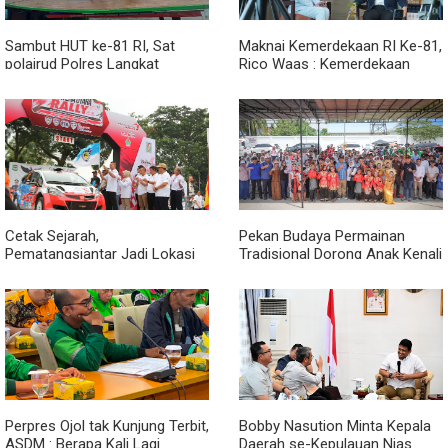
Sambut HUT ke-81 RI, Sat
Maknai Kemerdekaan RI Ke-81,
polairud Polres Langkat
Rico Waas : Kemerdekaan
Bagikan Bendera Merah Putih
Harus Dirasakan Masyarakat
kepada Nelayan
Lewat Peningkatan Pelayanan
Primer
Cetak Sejarah,
Pekan Budaya Permainan
Pematangsiantar Jadi Lokasi
Tradisional Dorong Anak Kenali
Start Sumatera Utara Rally
Budaya dan Kurangi
2026
Ketergantungan Gadget
Perpres Ojol tak Kunjung Terbit,
Bobby Nasution Minta Kepala
ASDM : Berapa Kali Lagi
Daerah se-Kepulauan Nias