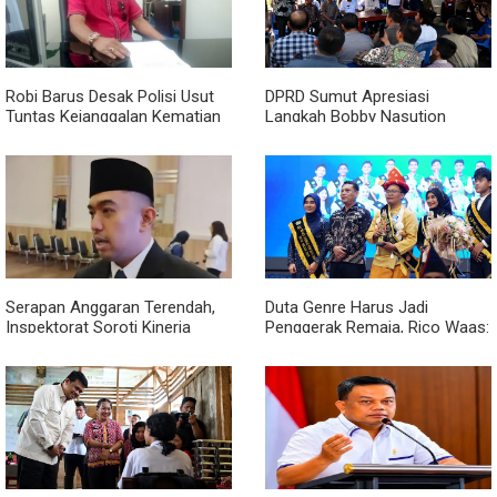
Robi Barus Desak Polisi Usut
DPRD Sumut Apresiasi
Tuntas Kejanggalan Kematian
Langkah Bobby Nasution
Winda Lorenza di Helvetia,
Berkantor di Kepulauan Nias,
Minta Otopsi Ulang
Dinilai Percepat Pembangunan
Serapan Anggaran Terendah,
Duta Genre Harus Jadi
Inspektorat Soroti Kinerja
Penggerak Remaja, Rico Waas:
Kadis Perkimcikataru Medan
Jangan Hanya Aktif Saat Ada
Acara