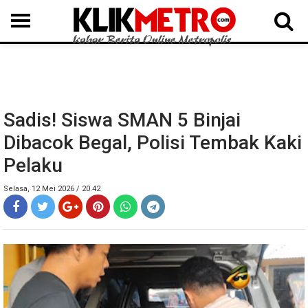
MEDAN
BINJAI
LANGKAT
KARO
DAIRI
SAMOSIR
TAPUT
BATUBARA
DELISERDANG
Sadis! Siswa SMAN 5 Binjai
Dibacok Begal, Polisi Tembak Kaki
Pelaku
Selasa, 12 Mei 2026 / 20.42