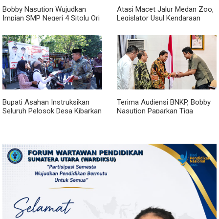
Bobby Nasution Wujudkan
Atasi Macet Jalur Medan Zoo,
Impian SMP Negeri 4 Sitolu Ori
Legislator Usul Kendaraan
Miliki Gedung Permanen
Dialihkan Tembus ke Jalur
Royal Sumatera
Bupati Asahan Instruksikan
Terima Audiensi BNKP, Bobby
Seluruh Pelosok Desa Kibarkan
Nasution Paparkan Tiga
Merah Putih Selama Agustus
Prioritas Pembangunan
Kepulauan Nias