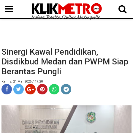
MEDAN
BINJAI
LANGKAT
KARO
DAIRI
SAMOSIR
TAPUT
BATUBARA
DELISERDANG
Sinergi Kawal Pendidikan,
Disdikbud Medan dan PWPM Siap
Berantas Pungli
Kamis, 21 Mei 2026 / 17.20