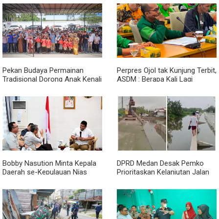
Lewat Peningkatan Pelayanan
2026
Primer
Pekan Budaya Permainan
Perpres Ojol tak Kunjung Terbit,
Tradisional Dorong Anak Kenali
ASDM : Berapa Kali Lagi
Budaya dan Kurangi
Pemerintah Akan Mengubah
Ketergantungan Gadget
Janji?
Bobby Nasution Minta Kepala
DPRD Medan Desak Pemko
Daerah se-Kepulauan Nias
Prioritaskan Kelanjutan Jalan
Percepat Usulan BKP 2027
Belawan Sicanang yang
Mangkrak