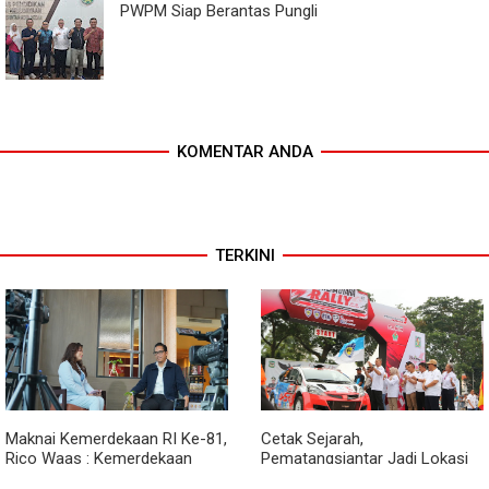
PWPM Siap Berantas Pungli
KOMENTAR ANDA
TERKINI
Maknai Kemerdekaan RI Ke-81,
Cetak Sejarah,
Rico Waas : Kemerdekaan
Pematangsiantar Jadi Lokasi
Harus Dirasakan Masyarakat
Start Sumatera Utara Rally