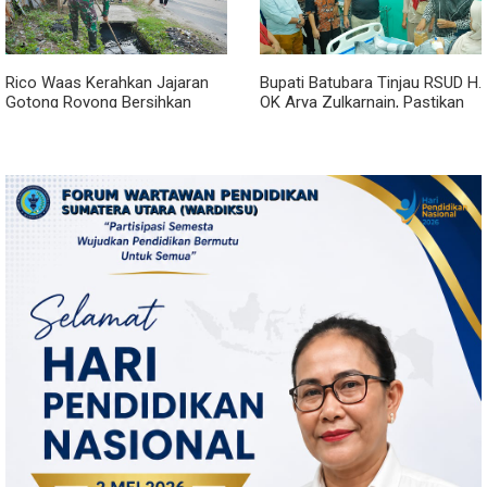
Rico Waas Kerahkan Jajaran
Bupati Batubara Tinjau RSUD H.
Gotong Royong Bersihkan
OK Arya Zulkarnain, Pastikan
Parit Jalan Taduan dari
Pelayanan Kesehatan
Sedimentasi Tebal
Masyarakat Terus Ditingkatkan