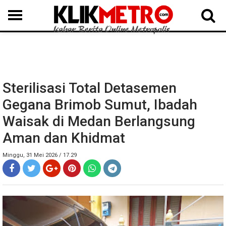
MEDAN
BINJAI
LANGKAT
KARO
DAIRI
SAMOSIR
TAPUT
BATUBARA
DELISERDANG
Sterilisasi Total Detasemen
Gegana Brimob Sumut, Ibadah
Waisak di Medan Berlangsung
Aman dan Khidmat
Minggu, 31 Mei 2026 / 17.29