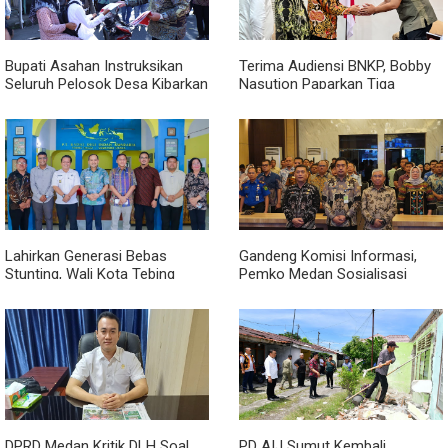
Bupati Asahan Instruksikan
Terima Audiensi BNKP, Bobby
Seluruh Pelosok Desa Kibarkan
Nasution Paparkan Tiga
Merah Putih Selama Agustus
Prioritas Pembangunan
Kepulauan Nias
Lahirkan Generasi Bebas
Gandeng Komisi Informasi,
Stunting, Wali Kota Tebing
Pemko Medan Sosialisasi
Tinggi Dorong Optimalisasi
Permendagri No. 2 Tahun 2026
SP3 Catin
DPRD Medan Kritik DLH Soal
PD AIJ Sumut Kembali