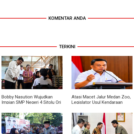
KOMENTAR ANDA
TERKINI
Bobby Nasution Wujudkan
Atasi Macet Jalur Medan Zoo,
Impian SMP Negeri 4 Sitolu Ori
Legislator Usul Kendaraan
Miliki Gedung Permanen
Dialihkan Tembus ke Jalur
Royal Sumatera