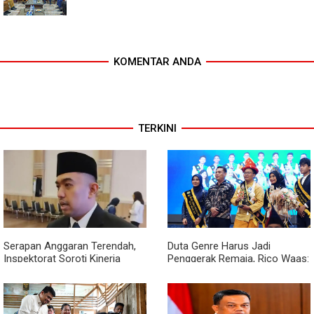
KOMENTAR ANDA
TERKINI
Serapan Anggaran Terendah,
Duta Genre Harus Jadi
Inspektorat Soroti Kinerja
Penggerak Remaja, Rico Waas:
Kadis Perkimcikataru Medan
Jangan Hanya Aktif Saat Ada
Acara