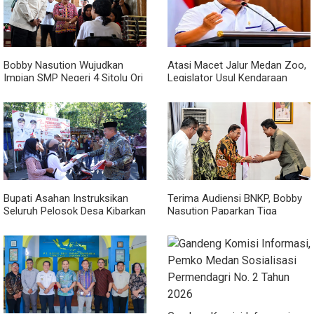
Bobby Nasution Wujudkan
Atasi Macet Jalur Medan Zoo,
Impian SMP Negeri 4 Sitolu Ori
Legislator Usul Kendaraan
Miliki Gedung Permanen
Dialihkan Tembus ke Jalur
Royal Sumatera
Bupati Asahan Instruksikan
Terima Audiensi BNKP, Bobby
Seluruh Pelosok Desa Kibarkan
Nasution Paparkan Tiga
Merah Putih Selama Agustus
Prioritas Pembangunan
Kepulauan Nias