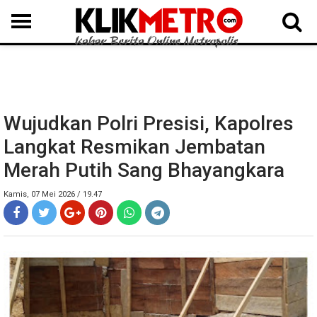
MEDAN
BINJAI
LANGKAT
KARO
DAIRI
SAMOSIR
TAPUT
BATUBARA
DELISERDANG
Wujudkan Polri Presisi, Kapolres
Langkat Resmikan Jembatan
Merah Putih Sang Bhayangkara
Kamis, 07 Mei 2026 / 19.47