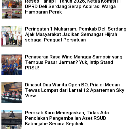
Reses Tahap II Tahun 2026, Ketua Komisi III
DPRD Deli Serdang Serap Aspirasi Warga
Hamparan Perak
Peringatan 1 Muharram, Pemkab Deli Serdang
Ajak Masyarakat Jadikan Semangat Hijrah
sebagai Penguat Persatuan
Penasaran Rasa Wine Mangga Samosir yang
Tembus Pasar Jerman? Yuk, Intip Stand
PRSU!
Dihasut Dua Wanita Open BO, Pria di Medan
Tewas Lompat dari Lantai 12 Apartemen Sky
View
Pemkab Karo Menegaskan, Tidak Ada
Penolakan Pengembalian Aset RSUD
Kabanjahe Secara Sepihak