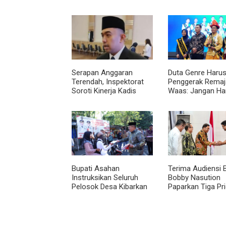
Serapan Anggaran
Duta Genre Harus
Terendah, Inspektorat
Penggerak Remaja
Soroti Kinerja Kadis
Waas: Jangan Ha
Perkimcikataru Medan
Aktif Saat Ada A
Bupati Asahan
Terima Audiensi 
Instruksikan Seluruh
Bobby Nasution
Pelosok Desa Kibarkan
Paparkan Tiga Pri
Merah Putih Selama
Pembangunan
Agustus
Kepulauan Nias