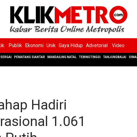
tik
Publik
Ekonomi
Unik
Gaya Hidup
Advetorial
Video
SERGAI
PEMATANG SIANTAR
MANDAILING NATAL
TEBINGTINGGI
TANJUNGBALAI
SIMA
ahap Hadiri
asional 1.061