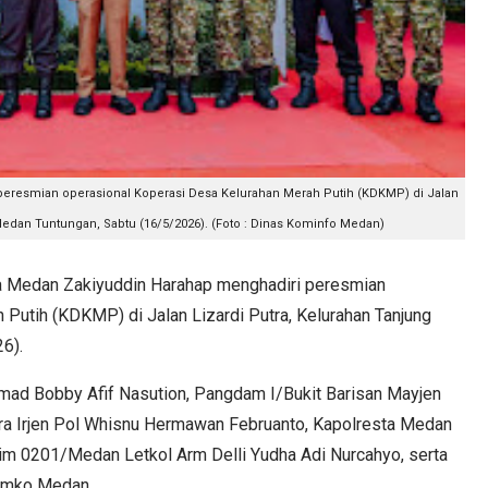
peresmian operasional Koperasi Desa Kelurahan Merah Putih (KDKMP) di Jalan
Medan Tuntungan, Sabtu (16/5/2026). (Foto : Dinas Kominfo Medan)
 Medan Zakiyuddin Harahap menghadiri peresmian
Putih (KDKMP) di Jalan Lizardi Putra, Kelurahan Tanjung
6).
mad Bobby Afif Nasution, Pangdam I/Bukit Barisan Mayjen
ra Irjen Pol Whisnu Hermawan Februanto, Kapolresta Medan
im 0201/Medan Letkol Arm Delli Yudha Adi Nurcahyo, serta
Pemko Medan.