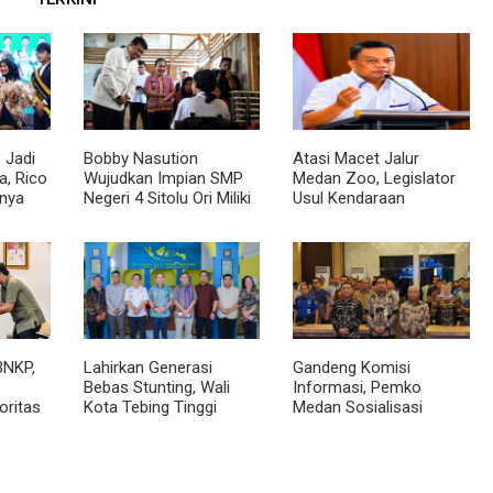
 Jadi
Bobby Nasution
Atasi Macet Jalur
, Rico
Wujudkan Impian SMP
Medan Zoo, Legislator
nya
Negeri 4 Sitolu Ori Miliki
Usul Kendaraan
cara
Gedung Permanen
Dialihkan Tembus ke
Jalur Royal Sumatera
BNKP,
Lahirkan Generasi
Gandeng Komisi
Bebas Stunting, Wali
Informasi, Pemko
oritas
Kota Tebing Tinggi
Medan Sosialisasi
Dorong Optimalisasi
Permendagri No. 2
SP3 Catin
Tahun 2026