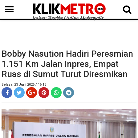
MEDAN
BINJAI
LANGKAT
KARO
DAIRI
SAMOSIR
TAPUT
BATUBARA
DELISERDANG
Bobby Nasution Hadiri Peresmian
1.151 Km Jalan Inpres, Empat
Ruas di Sumut Turut Diresmikan
Selasa, 23 Juni 2026 / 16.13