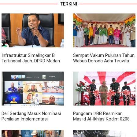
TERKINI
Infrastruktur Simalingkar B
Sempat Vakum Puluhan Tahun,
Tertinggal Jauh, DPRD Medan
Wabup Dorong Adhi Tiruvilla
Desak Pemko Beri Perhatian
Maha Puja Terus Hidup
Khusus
Deli Serdang Masuk Nominasi
Pangdam I/BB Resmikan
Penilaian Implementasi
Masjid Al-Ikhlas Kodim 0208,
Program 3 Juta Rumah
Bupati Asahan Harapkan
Regional Sumatera
Sinergitas Makin Kuat