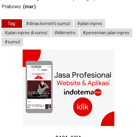
Prabowo.
(mar)
Tag:
#dinas kominfo sumut
#jalan inpres
#jalan inpres di sumut
#klikmetro
#peresmian jalan inpres
#sumut