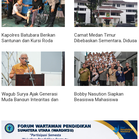
Kapolres Batubara Berikan
Camat Medan Timur
Santunan dan Kursi Roda
Dibebaskan Sementara, Diduga
kepada Warga Penyandang
Terlibat Jual Beli Jabatan
Disabilitas
Wagub Surya Ajak Generasi
Bobby Nasution Siapkan
Muda Bangun Integritas dan
Beasiswa Mahasiswa
Jauhi Narkoba
Poltekkes Gunungsitoli, Dukung
Lahirnya Tenaga Kesehatan
Kepulauan Nias