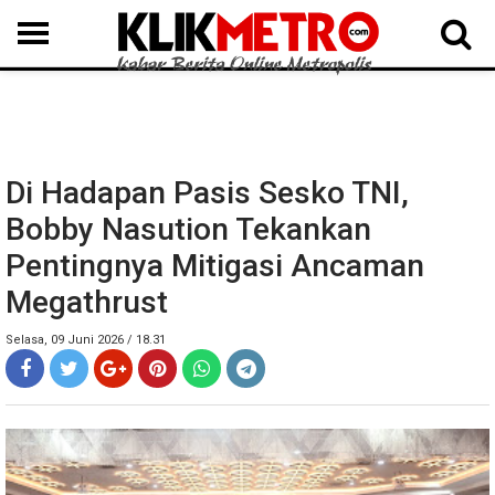
MEDAN
BINJAI
LANGKAT
KARO
DAIRI
SAMOSIR
TAPUT
BATUBARA
DELISERDANG
Di Hadapan Pasis Sesko TNI,
Bobby Nasution Tekankan
Pentingnya Mitigasi Ancaman
Megathrust
Selasa, 09 Juni 2026 / 18.31