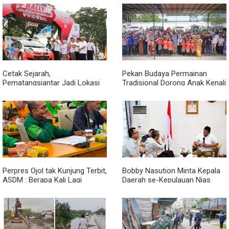
kepada Nelayan
Lewat Peningkatan Pelayanan
Primer
Cetak Sejarah,
Pekan Budaya Permainan
Pematangsiantar Jadi Lokasi
Tradisional Dorong Anak Kenali
Start Sumatera Utara Rally
Budaya dan Kurangi
2026
Ketergantungan Gadget
Perpres Ojol tak Kunjung Terbit,
Bobby Nasution Minta Kepala
ASDM : Berapa Kali Lagi
Daerah se-Kepulauan Nias
Pemerintah Akan Mengubah
Percepat Usulan BKP 2027
Janji?