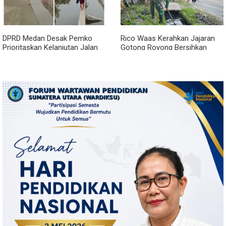
DPRD Medan Desak Pemko
Rico Waas Kerahkan Jajaran
Prioritaskan Kelanjutan Jalan
Gotong Royong Bersihkan
Belawan Sicanang yang
Parit Jalan Taduan dari
Mangkrak
Sedimentasi Tebal