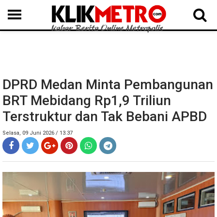
MEDAN
BINJAI
LANGKAT
KARO
DAIRI
SAMOSIR
TAPUT
BATUBARA
DELISERDANG
DPRD Medan Minta Pembangunan
BRT Mebidang Rp1,9 Triliun
Terstruktur dan Tak Bebani APBD
Selasa, 09 Juni 2026 / 13.37