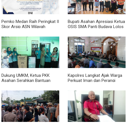
Pemko Medan Raih Peringkat II
Bupati Asahan Apresiasi Ketua
Skor Arsip ASN Wilayah
OSIS SMA Panti Budaya Lolos
Kanreg VI BKN
Pelatihan Kepemimpinan
Nasional
Dukung UMKM, Ketua PKK
Kapolres Langkat Ajak Warga
Asahan Serahkan Bantuan
Perkuat Iman dan Perangi
untuk Poklak Kelurahan
Narkoba Lewat Safari Jumat
Sentang
Curhat