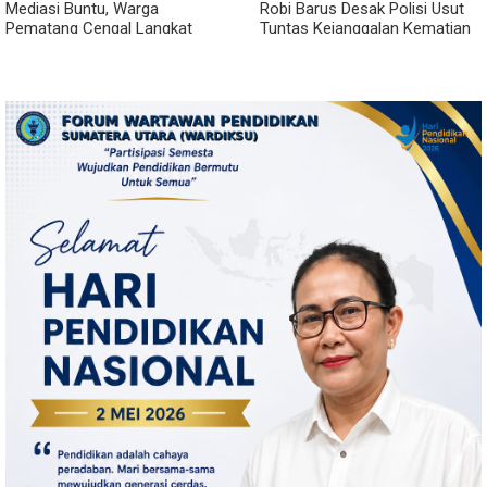
Mediasi Buntu, Warga
Robi Barus Desak Polisi Usut
Pematang Cengal Langkat
Tuntas Kejanggalan Kematian
Tolak Pengaspalan Dicicil
Winda Lorenza di Helvetia,
Minta Otopsi Ulang