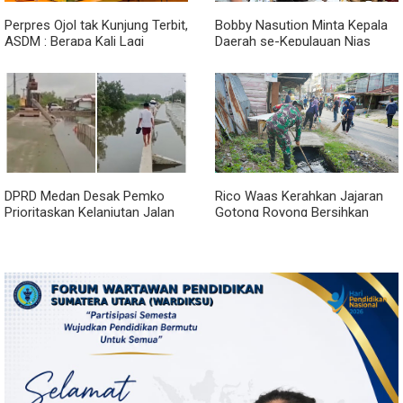
Perpres Ojol tak Kunjung Terbit,
Bobby Nasution Minta Kepala
ASDM : Berapa Kali Lagi
Daerah se-Kepulauan Nias
Pemerintah Akan Mengubah
Percepat Usulan BKP 2027
Janji?
DPRD Medan Desak Pemko
Rico Waas Kerahkan Jajaran
Prioritaskan Kelanjutan Jalan
Gotong Royong Bersihkan
Belawan Sicanang yang
Parit Jalan Taduan dari
Mangkrak
Sedimentasi Tebal