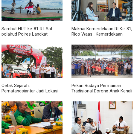
Sambut HUT ke-81 RI, Sat
Maknai Kemerdekaan RI Ke-81,
polairud Polres Langkat
Rico Waas : Kemerdekaan
Bagikan Bendera Merah Putih
Harus Dirasakan Masyarakat
kepada Nelayan
Lewat Peningkatan Pelayanan
Primer
Cetak Sejarah,
Pekan Budaya Permainan
Pematangsiantar Jadi Lokasi
Tradisional Dorong Anak Kenali
Start Sumatera Utara Rally
Budaya dan Kurangi
2026
Ketergantungan Gadget