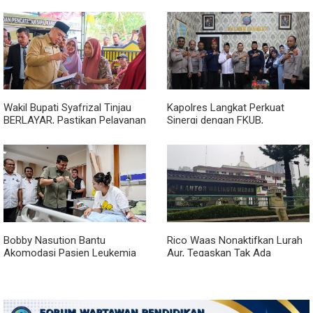
Medan Makmur Diperlonggar
Warga dalam Kondisi Apapun
Wakil Bupati Syafrizal Tinjau
Kapolres Langkat Perkuat
BERLAYAR, Pastikan Pelayanan
Sinergi dengan FKUB,
Publik Hadir hingga Desa
Kolaborasi Tokoh Agama Jadi
Pilar Menjaga Kamtibmas
Bobby Nasution Bantu
Rico Waas Nonaktifkan Lurah
Akomodasi Pasien Leukemia
Aur, Tegaskan Tak Ada
dan Kanker Tiroid Saat Tinjau
Toleransi bagi Penyalahgunaan
RSUD Thomsen
Wewenang