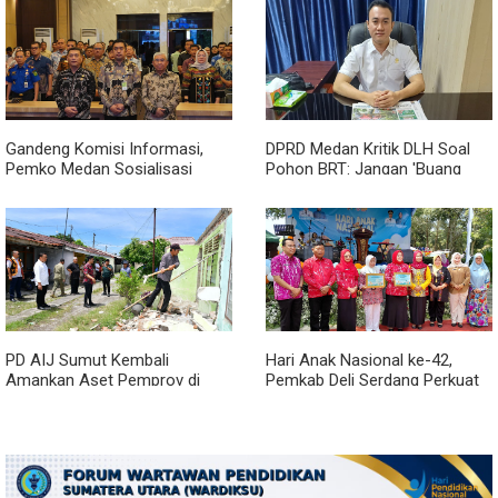
Gandeng Komisi Informasi,
DPRD Medan Kritik DLH Soal
Pemko Medan Sosialisasi
Pohon BRT: Jangan 'Buang
Permendagri No. 2 Tahun 2026
Badan' dan Harus Transparan!
PD AIJ Sumut Kembali
Hari Anak Nasional ke-42,
Amankan Aset Pemprov di
Pemkab Deli Serdang Perkuat
Binjai, Lima Rumah Dinas Eks
Perlindungan Anak
Bioskop Ria Dibongkar