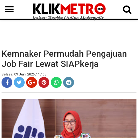
MEDAN
BINJAI
LANGKAT
KARO
DAIRI
SAMOSIR
TAPUT
BATUBARA
DELISERDANG
Kemnaker Permudah Pengajuan
Job Fair Lewat SIAPkerja
Selasa, 09 Juni 2026 / 17.58