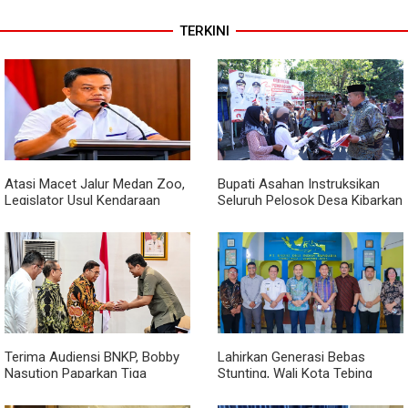
TERKINI
Atasi Macet Jalur Medan Zoo,
Bupati Asahan Instruksikan
Legislator Usul Kendaraan
Seluruh Pelosok Desa Kibarkan
Dialihkan Tembus ke Jalur
Merah Putih Selama Agustus
Royal Sumatera
Terima Audiensi BNKP, Bobby
Lahirkan Generasi Bebas
Nasution Paparkan Tiga
Stunting, Wali Kota Tebing
Prioritas Pembangunan
Tinggi Dorong Optimalisasi
Kepulauan Nias
SP3 Catin