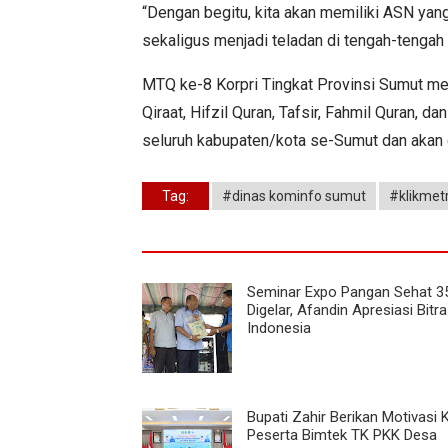
“Dengan begitu, kita akan memiliki ASN y
sekaligus menjadi teladan di tengah-tengah 
MTQ ke-8 Korpri Tingkat Provinsi Sumut mem
Qiraat, Hifzil Quran, Tafsir, Fahmil Quran, da
seluruh kabupaten/kota se-Sumut dan akan 
Tag:
#dinas kominfo sumut
#klikmet
Seminar Expo Pangan Sehat 3
Digelar, Afandin Apresiasi Bitra
Indonesia
Bupati Zahir Berikan Motivasi
Peserta Bimtek TK PKK Desa