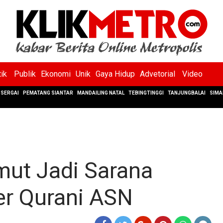
tik
Publik
Ekonomi
Unik
Gaya Hidup
Advetorial
Video
SERGAI
PEMATANG SIANTAR
MANDAILING NATAL
TEBINGTINGGI
TANJUNGBALAI
SIMA
mut Jadi Sarana
er Qurani ASN