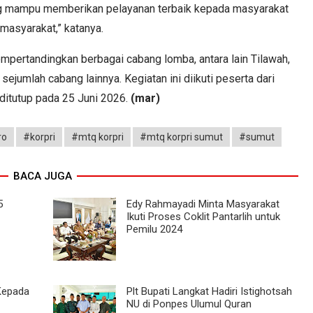
ang mampu memberikan pelayanan terbaik kepada masyarakat
masyarakat,” katanya.
pertandingkan berbagai cabang lomba, antara lain Tilawah,
n sejumlah cabang lainnya. Kegiatan ini diikuti peserta dari
ditutup pada 25 Juni 2026.
(mar)
ro
#korpri
#mtq korpri
#mtq korpri sumut
#sumut
BACA JUGA
5
Edy Rahmayadi Minta Masyarakat
Ikuti Proses Coklit Pantarlih untuk
Pemilu 2024
 Kepada
Plt Bupati Langkat Hadiri Istighotsah
NU di Ponpes Ulumul Quran