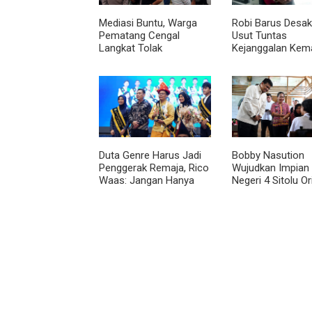
Mediasi Buntu, Warga
Robi Barus Desak 
Pematang Cengal
Usut Tuntas
Langkat Tolak
Kejanggalan Kem
Pengaspalan Dicicil
Winda Lorenza di
Helvetia, Minta O
Ulang
Duta Genre Harus Jadi
Bobby Nasution
Penggerak Remaja, Rico
Wujudkan Impian
Waas: Jangan Hanya
Negeri 4 Sitolu Ori
Aktif Saat Ada Acara
Gedung Permane