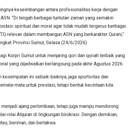
ngnya keseimbangan antara profesionalitas kerja dengan
agi ASN. “Di tengah berbagai tuntutan zaman yang semakin
dasi spiritual dan moral agar tidak mudah tergerus berbagai
 MTQ relevan dalam membangun ASN yang berkarakter Qurani,”
ngkat Provinsi Sumut, Selasa (24/6/2026).
i Korpri Sumut untuk menjaring qori dan qoriah terbaik yang
nal yang dijadwalkan berlangsung pada akhir Agustus 2026.
kesempatan ini sebaik-baiknya, jaga sportivitas dan
mata-mata untuk prestasi, tetapi bentuk kecintaan kita
 menjadi ajang perlombaan, tetapi juga mampu mendorong
ai-nilai Alquran di lingkungan birokrasi. Dengan demikian,
tas, beriman, dan bertakwa.