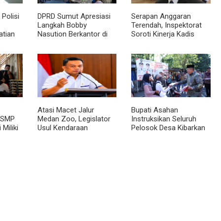
Polisi
DPRD Sumut Apresiasi
Serapan Anggaran
Langkah Bobby
Terendah, Inspektorat
atian
Nasution Berkantor di
Soroti Kinerja Kadis
Kepulauan Nias, Dinilai
Perkimcikataru Medan
topsi
Percepat Pembangunan
Atasi Macet Jalur
Bupati Asahan
 SMP
Medan Zoo, Legislator
Instruksikan Seluruh
 Miliki
Usul Kendaraan
Pelosok Desa Kibarkan
n
Dialihkan Tembus ke
Merah Putih Selama
Jalur Royal Sumatera
Agustus