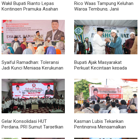
Wakil Bupati Rianto Lepas
Rico Waas Tampung Keluhan
Kontingen Pramuka Asahan
Warga Tembung, Janji
Menuju Jamnas XII 2026 di
Perbaikan Rampung Tahun Ini
Cibubur
Syaiful Ramadhan: Toleransi
Bupati Ajak Masyarakat
Jadi Kunci Menjaga Kerukunan
Perkuat Kecintaan kepada
di Tengah Keberagaman Kota
Rasulullah melalui Batubara
Medan
Bersholawat
Gelar Konsolidasi HUT
Kasman Lubis Tekankan
Perdana, PRI Sumut Targetkan
Pentingnya Mengamalkan
Kemenangan di Pemilu 2029
Empat Pilar Berbangsa dan
Bernegara Dalam Kehidupan