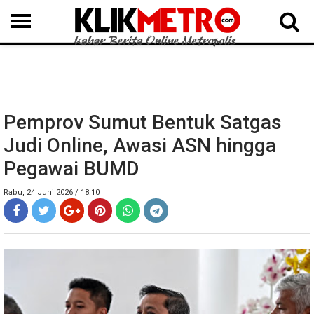
MEDAN
BINJAI
LANGKAT
KARO
DAIRI
SAMOSIR
TAPUT
BATUBARA
DELISERDANG
Pemprov Sumut Bentuk Satgas
Judi Online, Awasi ASN hingga
Pegawai BUMD
Rabu, 24 Juni 2026 / 18.10