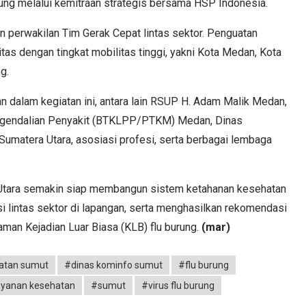
kung melalui kemitraan strategis bersama HSP Indonesia.
 perwakilan Tim Gerak Cepat lintas sektor. Penguatan
itas dengan tingkat mobilitas tinggi, yakni Kota Medan, Kota
g.
ian dalam kegiatan ini, antara lain RSUP H. Adam Malik Medan,
engendalian Penyakit (BTKLPP/PTKM) Medan, Dinas
umatera Utara, asosiasi profesi, serta berbagai lembaga
a Utara semakin siap membangun sistem ketahanan kesehatan
 lintas sektor di lapangan, serta menghasilkan rekomendasi
aman Kejadian Luar Biasa (KLB) flu burung.
(mar)
atan sumut
#dinas kominfo sumut
#flu burung
ayanan kesehatan
#sumut
#virus flu burung