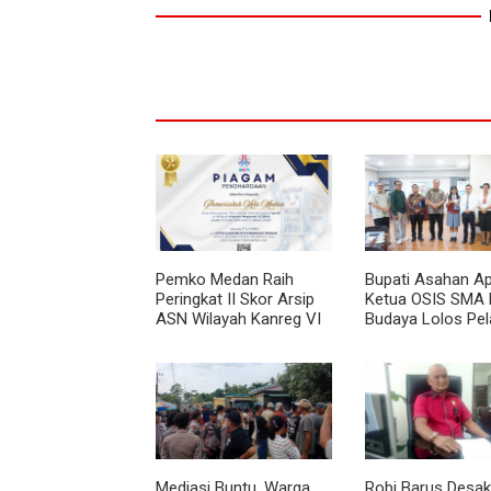
Pemko Medan Raih
Bupati Asahan Ap
Peringkat II Skor Arsip
Ketua OSIS SMA 
ASN Wilayah Kanreg VI
Budaya Lolos Pel
BKN
Kepemimpinan Na
Mediasi Buntu, Warga
Robi Barus Desak 