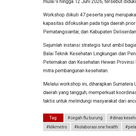
mulai 9 hingga 12 Juni 2026, tersebut didu
Workshop diikuti 47 peserta yang merupakan
kapasitas difokuskan pada tiga daerah prior
Pematangsiantar, dan Kabupaten Deliserdan
Sejumlah instansi strategis turut ambil bag
Balai Teknik Kesehatan Lingkungan dan P
Peternakan dan Kesehatan Hewan Provinsi S
mitra pembangunan kesehatan.
Melalui workshop ini, diharapkan Sumater
daerah yang tangguh, memperkuat koordinasi
taktis untuk melindungi masyarakat dari anc
Tag:
#cegah flu burung
#dinas keseh
#klikmetro
#kolaborasi one health
#pel