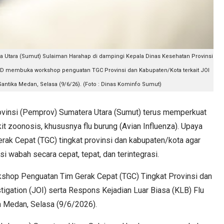
ra Utara (Sumut) Sulaiman Harahap di dampingi Kepala Dinas Kesehatan Provinsi
 membuka workshop penguatan TGC Provinsi dan Kabupaten/Kota terkait JOI
Santika Medan, Selasa (9/6/26). (Foto : Dinas Kominfo Sumut)
nsi (Pemprov) Sumatera Utara (Sumut) terus memperkuat
 zoonosis, khususnya flu burung (Avian Influenza). Upaya
erak Cepat (TGC) tingkat provinsi dan kabupaten/kota agar
wabah secara cepat, tepat, dan terintegrasi.
shop Penguatan Tim Gerak Cepat (TGC) Tingkat Provinsi dan
igation (JOI) serta Respons Kejadian Luar Biasa (KLB) Flu
ra Medan, Selasa (9/6/2026).