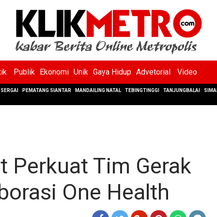
tik
Publik
Ekonomi
Unik
Gaya Hidup
Advetorial
Video
SERGAI
PEMATANG SIANTAR
MANDAILING NATAL
TEBINGTINGGI
TANJUNGBALAI
SIMA
 Perkuat Tim Gerak
borasi One Health