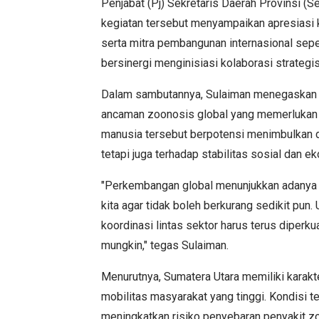
Penjabat (Pj) Sekretaris Daerah Provinsi 
kegiatan tersebut menyampaikan apresiasi 
serta mitra pembangunan internasional sepe
bersinergi menginisiasi kolaborasi strategis
Dalam sambutannya, Sulaiman menegaskan ba
ancaman zoonosis global yang memerlukan p
manusia tersebut berpotensi menimbulkan d
tetapi juga terhadap stabilitas sosial dan e
"Perkembangan global menunjukkan adanya b
kita agar tidak boleh berkurang sedikit pun.
koordinasi lintas sektor harus terus diperku
mungkin," tegas Sulaiman.
Menurutnya, Sumatera Utara memiliki karakte
mobilitas masyarakat yang tinggi. Kondisi 
meningkatkan risiko penyebaran penyakit zo