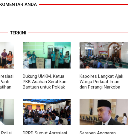
KOMENTAR ANDA
TERKINI
resiasi
Dukung UMKM, Ketua
Kapolres Langkat Ajak
Panti
PKK Asahan Serahkan
Warga Perkuat Iman
atihan
Bantuan untuk Poklak
dan Perangi Narkoba
sional
Kelurahan Sentang
Lewat Safari Jumat
Curhat
Polisi
DPRD Sumut Apresiasi
Serapan Anggaran