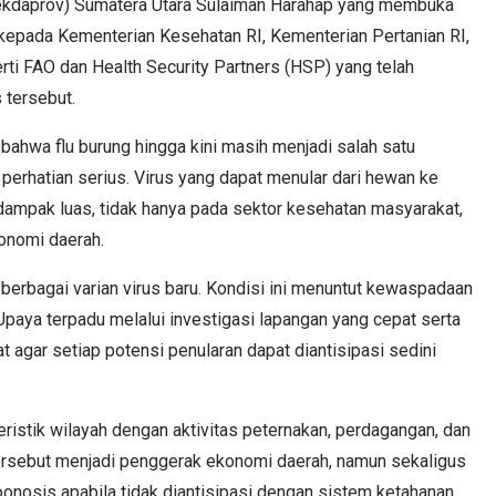
(Sekdaprov) Sumatera Utara Sulaiman Harahap yang membuka
kepada Kementerian Kesehatan RI, Kementerian Pertanian RI,
rti FAO dan Health Security Partners (HSP) yang telah
 tersebut.
hwa flu burung hingga kini masih menjadi salah satu
erhatian serius. Virus yang dapat menular dari hewan ke
ampak luas, tidak hanya pada sektor kesehatan masyarakat,
konomi daerah.
erbagai varian virus baru. Kondisi ini menuntut kewaspadaan
 Upaya terpadu melalui investigasi lapangan yang cepat serta
at agar setiap potensi penularan dapat diantisipasi sedini
ristik wilayah dengan aktivitas peternakan, perdagangan, dan
tersebut menjadi penggerak ekonomi daerah, namun sekaligus
onosis apabila tidak diantisipasi dengan sistem ketahanan