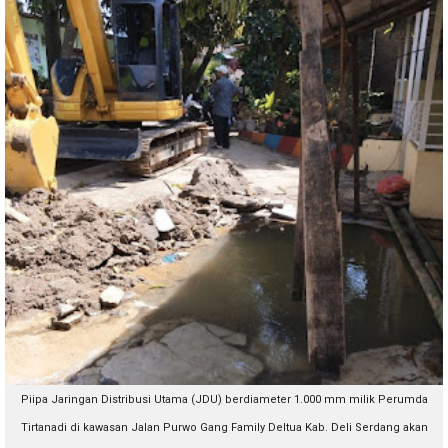
Piipa Jaringan Distribusi Utama (JDU) berdiameter 1.000 mm milik Perumda
Tirtanadi di kawasan Jalan Purwo Gang Family Deltua Kab. Deli Serdang akan