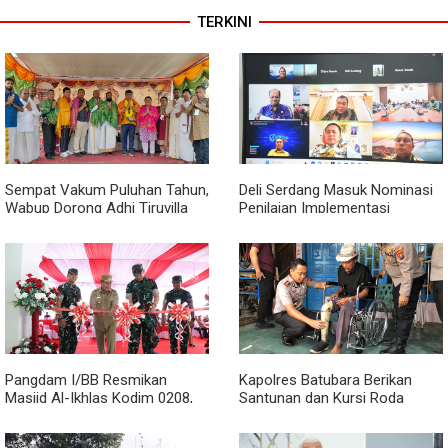
TERKINI
Sempat Vakum Puluhan Tahun,
Deli Serdang Masuk Nominasi
Wabup Dorong Adhi Tiruvilla
Penilaian Implementasi
Maha Puja Terus Hidup
Program 3 Juta Rumah
Regional Sumatera
Pangdam I/BB Resmikan
Kapolres Batubara Berikan
Masjid Al-Ikhlas Kodim 0208,
Santunan dan Kursi Roda
Bupati Asahan Harapkan
kepada Warga Penyandang
Sinergitas Makin Kuat
Disabilitas