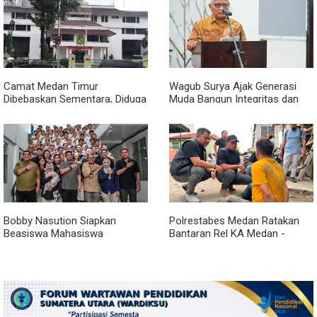
Camat Medan Timur
Wagub Surya Ajak Generasi
Dibebaskan Sementara, Diduga
Muda Bangun Integritas dan
Terlibat Jual Beli Jabatan
Jauhi Narkoba
Bobby Nasution Siapkan
Polrestabes Medan Ratakan
Beasiswa Mahasiswa
Bantaran Rel KA Medan -
Poltekkes Gunungsitoli, Dukung
Kualanamu yang Jadi Sarang
Lahirnya Tenaga Kesehatan
Narkoba, Sita 3 Kg Ganja dan
Kepulauan Nias
Sejumlah Paket Sabu