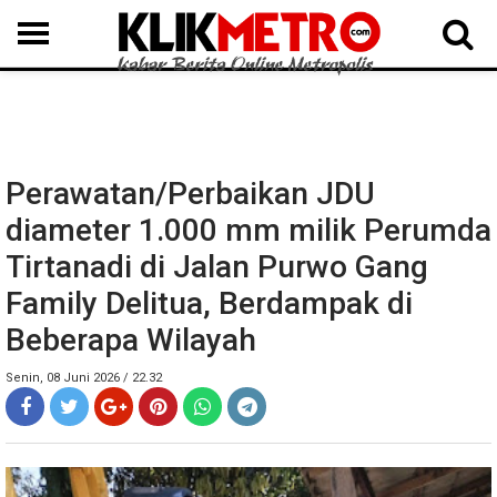
MEDAN
BINJAI
LANGKAT
KARO
DAIRI
SAMOSIR
TAPUT
BATUBARA
DELISERDANG
Perawatan/Perbaikan JDU
diameter 1.000 mm milik Perumda
Tirtanadi di Jalan Purwo Gang
Family Delitua, Berdampak di
Beberapa Wilayah
Senin, 08 Juni 2026 / 22.32