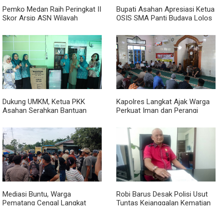
Pemko Medan Raih Peringkat II
Bupati Asahan Apresiasi Ketua
Skor Arsip ASN Wilayah
OSIS SMA Panti Budaya Lolos
Kanreg VI BKN
Pelatihan Kepemimpinan
Nasional
Dukung UMKM, Ketua PKK
Kapolres Langkat Ajak Warga
Asahan Serahkan Bantuan
Perkuat Iman dan Perangi
untuk Poklak Kelurahan
Narkoba Lewat Safari Jumat
Sentang
Curhat
Mediasi Buntu, Warga
Robi Barus Desak Polisi Usut
Pematang Cengal Langkat
Tuntas Kejanggalan Kematian
Tolak Pengaspalan Dicicil
Winda Lorenza di Helvetia,