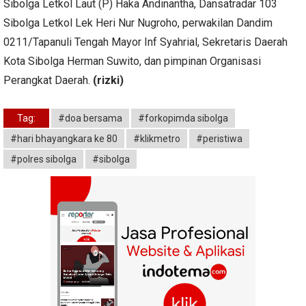
Sibolga Letkol Laut (P) Haka Andinantha, Dansatradar 103
Sibolga Letkol Lek Heri Nur Nugroho, perwakilan Dandim
0211/Tapanuli Tengah Mayor Inf Syahrial, Sekretaris Daerah
Kota Sibolga Herman Suwito, dan pimpinan Organisasi
Perangkat Daerah.
(rizki)
Tag:
#doa bersama
#forkopimda sibolga
#hari bhayangkara ke 80
#klikmetro
#peristiwa
#polres sibolga
#sibolga