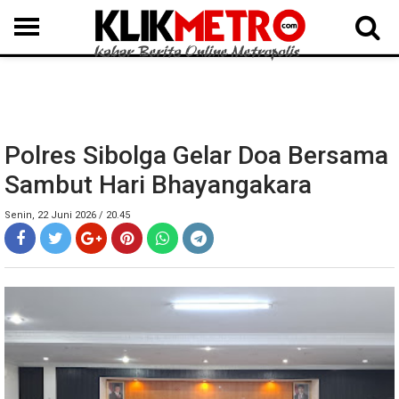
MEDAN
BINJAI
LANGKAT
KARO
DAIRI
SAMOSIR
TAPUT
BATUBARA
DELISERDANG
Polres Sibolga Gelar Doa Bersama
Sambut Hari Bhayangakara
Senin, 22 Juni 2026 / 20.45