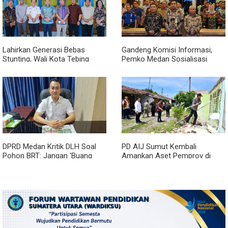
Lahirkan Generasi Bebas
Gandeng Komisi Informasi,
Stunting, Wali Kota Tebing
Pemko Medan Sosialisasi
Tinggi Dorong Optimalisasi
Permendagri No. 2 Tahun 2026
SP3 Catin
DPRD Medan Kritik DLH Soal
PD AIJ Sumut Kembali
Pohon BRT: Jangan 'Buang
Amankan Aset Pemprov di
Badan' dan Harus Transparan!
Binjai, Lima Rumah Dinas Eks
Bioskop Ria Dibongkar