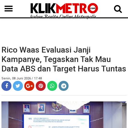
MEDAN
BINJAI
LANGKAT
KARO
DAIRI
SAMOSIR
TAPUT
BATUBARA
DELISERDANG
Rico Waas Evaluasi Janji
Kampanye, Tegaskan Tak Mau
Data ABS dan Target Harus Tuntas
Senin, 08 Juni 2026 / 17.48