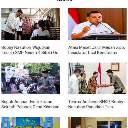
Bobby Nasution Wujudkan
Atasi Macet Jalur Medan Zoo,
Impian SMP Negeri 4 Sitolu Ori
Legislator Usul Kendaraan
Miliki Gedung Permanen
Dialihkan Tembus ke Jalur
Royal Sumatera
Bupati Asahan Instruksikan
Terima Audiensi BNKP, Bobby
Seluruh Pelosok Desa Kibarkan
Nasution Paparkan Tiga
Merah Putih Selama Agustus
Prioritas Pembangunan
Kepulauan Nias