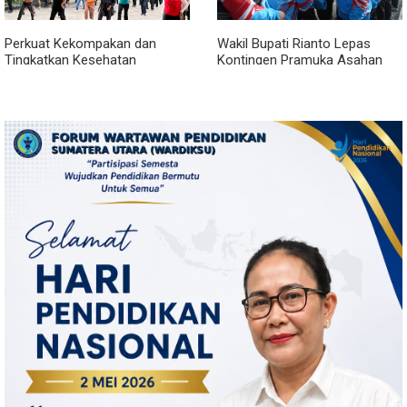
Perkuat Kekompakan dan
Wakil Bupati Rianto Lepas
Tingkatkan Kesehatan
Kontingen Pramuka Asahan
Karyawan, BRI Sibolga Gelar
Menuju Jamnas XII 2026 di
Olahraga Rutin
Cibubur