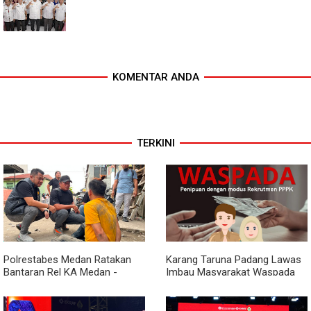
KOMENTAR ANDA
TERKINI
Polrestabes Medan Ratakan
Karang Taruna Padang Lawas
Bantaran Rel KA Medan -
Imbau Masyarakat Waspada
Kualanamu yang Jadi Sarang
Penipuan Penerimaan PPPK
Narkoba, Sita 3 Kg Ganja dan
Sejumlah Paket Sabu