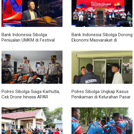
Bank Indonesia Sibolga:
Bank Indonesia Sibolga Dorong
Penjualan UMKM di Festival
Ekonomi Masyarakat di
Tao Toba Joujou Capai 6 Miliar
Festival Tao Toba Jou-jou
2026
Polres Sibolga Siaga Karhutla,
Polres Sibolga Ungkap Kasus
Cek Drone hingga APAR
Penikaman di Kelurahan Pasar
Hadapi Musim Kering
Baru