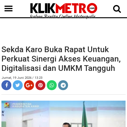
MEDAN
BINJAI
LANGKAT
KARO
DAIRI
SAMOSIR
TAPUT
BATUBARA
DELISERDANG
Sekda Karo Buka Rapat Untuk
Perkuat Sinergi Akses Keuangan,
Digitalisasi dan UMKM Tangguh
Jumat, 19 Juni 2026 / 13.23