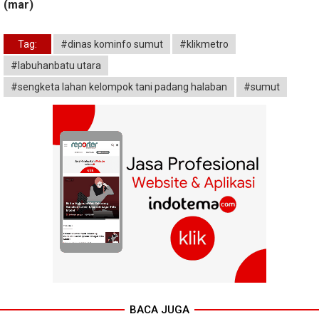
(mar)
Tag:
#dinas kominfo sumut
#klikmetro
#labuhanbatu utara
#sengketa lahan kelompok tani padang halaban
#sumut
BACA JUGA