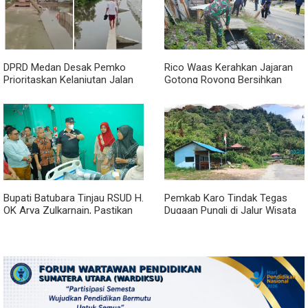
DPRD Medan Desak Pemko
Rico Waas Kerahkan Jajaran
Prioritaskan Kelanjutan Jalan
Gotong Royong Bersihkan
Belawan Sicanang yang
Parit Jalan Taduan dari
Mangkrak
Sedimentasi Tebal
Bupati Batubara Tinjau RSUD H.
Pemkab Karo Tindak Tegas
OK Arya Zulkarnain, Pastikan
Dugaan Pungli di Jalur Wisata
Pelayanan Kesehatan
Air Panas Semangat Gunung -
Masyarakat Terus Ditingkatkan
Doulu