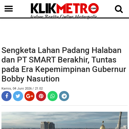
MEDAN
BINJAI
LANGKAT
KARO
DAIRI
SAMOSIR
TAPUT
BATUBARA
DELISERDANG
Sengketa Lahan Padang Halaban
dan PT SMART Berakhir, Tuntas
pada Era Kepemimpinan Gubernur
Bobby Nasution
Kamis, 04 Juni 2026 / 21.02