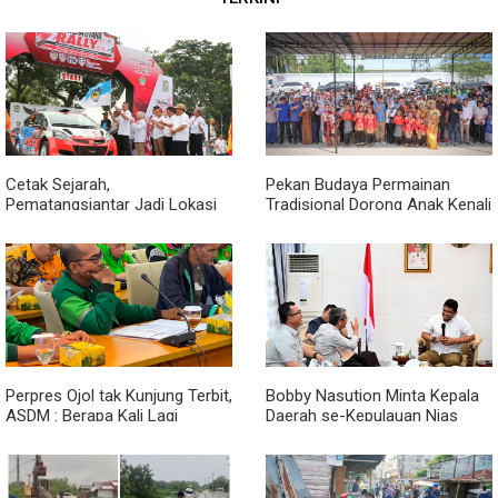
Cetak Sejarah,
Pekan Budaya Permainan
Pematangsiantar Jadi Lokasi
Tradisional Dorong Anak Kenali
Start Sumatera Utara Rally
Budaya dan Kurangi
2026
Ketergantungan Gadget
Perpres Ojol tak Kunjung Terbit,
Bobby Nasution Minta Kepala
ASDM : Berapa Kali Lagi
Daerah se-Kepulauan Nias
Pemerintah Akan Mengubah
Percepat Usulan BKP 2027
Janji?